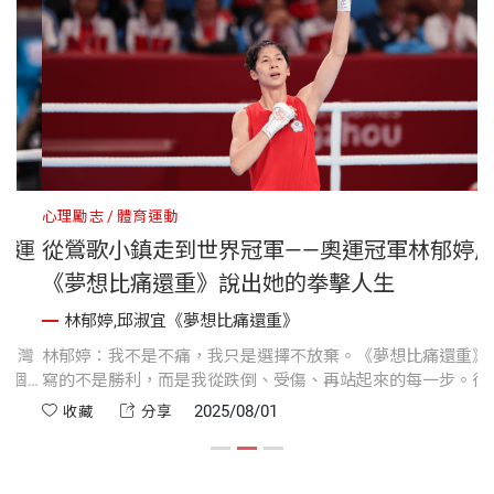
心理勵志
體育運動
運
從鶯歌小鎮走到世界冠軍——奧運冠軍林郁婷用
《夢想比痛還重》說出她的拳擊人生
林郁婷,邱淑宜《夢想比痛還重》
灣
林郁婷：我不是不痛，我只是選擇不放棄。《夢想比痛還重》
個
寫的不是勝利，而是我從跌倒、受傷、再站起來的每一步。從
國中被打到流鼻血，到東京的失落，再到巴黎奧運奪金，我一
2025/08/01
收藏
分享
與
直相信：痛會過去，留下的是成長與力量。 能走到今天，是因
」
為我背後有教練、有家人、有一路支持我的人。這面金牌，是
我們共同的堅持。 如果你也正在面對困難，希望這本書能陪你