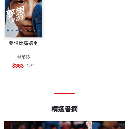
夢想比痛還重
林郁婷
$383
$450
精選書摘