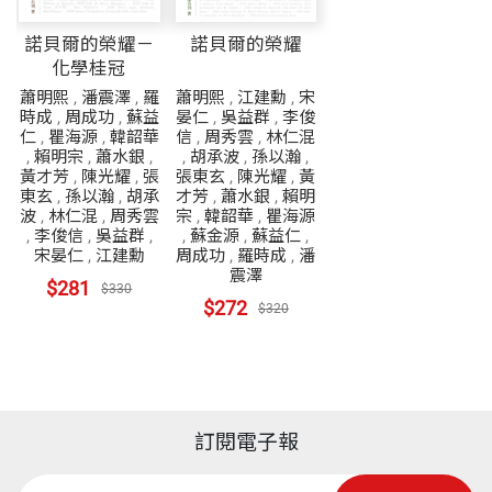
諾貝爾的榮耀－
諾貝爾的榮耀
化學桂冠
蕭明熙
,
潘震澤
,
羅
蕭明熙
,
江建勳
,
宋
時成
,
周成功
,
蘇益
晏仁
,
吳益群
,
李俊
仁
,
瞿海源
,
韓韶華
信
,
周秀雲
,
林仁混
,
賴明宗
,
蕭水銀
,
,
胡承波
,
孫以瀚
,
黃才芳
,
陳光耀
,
張
張東玄
,
陳光耀
,
黃
東玄
,
孫以瀚
,
胡承
才芳
,
蕭水銀
,
賴明
波
,
林仁混
,
周秀雲
宗
,
韓韶華
,
瞿海源
,
李俊信
,
吳益群
,
,
蘇金源
,
蘇益仁
,
宋晏仁
,
江建勳
周成功
,
羅時成
,
潘
震澤
$281
$330
$272
$320
訂閱電子報