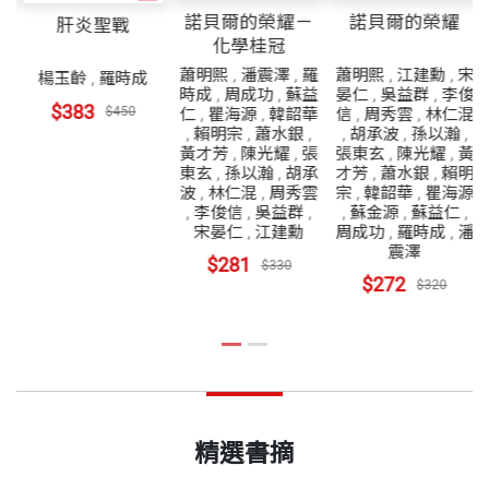
諾貝爾的榮耀－
諾貝爾的榮耀
肝炎聖戰
化學桂冠
經
蕭明熙
,
潘震澤
,
羅
蕭明熙
,
江建勳
,
宋
裴
楊玉齡
,
羅時成
時成
,
周成功
,
蘇益
晏仁
,
吳益群
,
李俊
森
$383
$450
仁
,
瞿海源
,
韓韶華
信
,
周秀雲
,
林仁混
,
賴明宗
,
蕭水銀
,
,
胡承波
,
孫以瀚
,
麥
黃才芳
,
陳光耀
,
張
張東玄
,
陳光耀
,
黃
羅
東玄
,
孫以瀚
,
胡承
才芳
,
蕭水銀
,
賴明
原
波
,
林仁混
,
周秀雲
宗
,
韓韶華
,
瞿海源
,
李俊信
,
吳益群
,
,
蘇金源
,
蘇益仁
,
王
宋晏仁
,
江建勳
周成功
,
羅時成
,
潘
樹
震澤
$281
$330
$272
$320
精選書摘