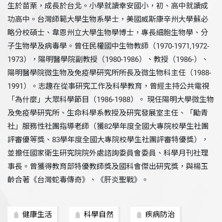
生於苗栗，成長於台北。小學就讀幸安國小，初、高中就讀成
功高中。台灣師範大學生物系學士，美國威斯康辛州大學蘇必
略分校碩士、韋恩州立大學生物學博士，專長細胞生物學、分
子生物學及病毒學。曾任民權國中生物教師（1970-1971,1972-
1973），陽明醫學院副教授（1980-1986）、教授（1986-）、
陽明醫學院微生物及免疫學研究所所長及微生物科主任（1988-
1991）。志趣在從事研究工作及科學教育，曾經主持公共電視
「為什麼」大眾科學節目（1986-1988）。 現任陽明大學微生物
及免疫學研究所、生命科學系教授及研究發展室主任、「勵青
社」服務性社團指導老師（獲82學年度全國大專院校學生社團
評審優等獎、83學年度全國大專院校學生社團評審特優獎），
並擔任國家衛生研究院院外處諮詢委員會委員、科學月刊社理
事長。曾獲得教育部特優教師獎及國科會傑出研究獎，與楊玉
齡合著《台灣蛇毒傳奇》、《肝炎聖戰》。
健康生活
科學自然
疾病防治