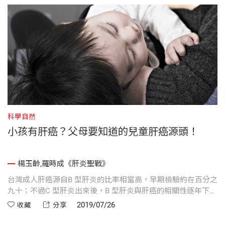
科學自然
小孩有肝癌？父母要知道的兒童肝癌源頭！
楊玉齡,羅時成《肝炎聖戰》
台灣成人肝癌源自B 型肝炎的比率相當高，早期檢驗約在百分之
九十；不過C 型肝炎出來後，B 型肝炎與肝癌的相關性逐年下
降，目前已降到百分之六十多。
2019/07/26
收藏
分享