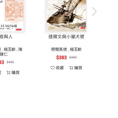
疫與人
達爾文與小獵犬號
爾
,
楊玉齡
,
陳
穆爾黑德
,
楊玉齡
奧立
建仁
$383
$450
83
$450
收藏
購買
藏
購買