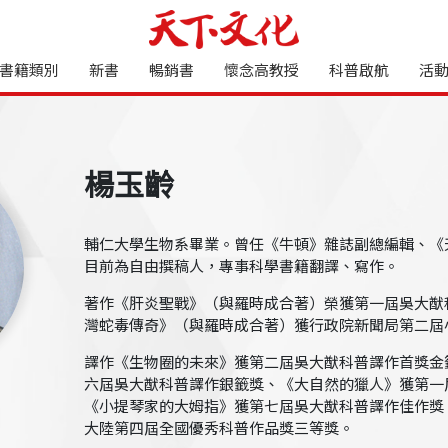
書籍類別
新書
暢銷書
懷念高教授
科普啟航
活
楊玉齡
輔仁大學生物系畢業。曾任《牛頓》雜誌副總編輯、《
目前為自由撰稿人，專事科學書籍翻譯、寫作。
著作《肝炎聖戰》（與羅時成合著）榮獲第一屆吳大猷
灣蛇毒傳奇》（與羅時成合著）獲行政院新聞局第二屆
譯作《生物圈的未來》獲第二屆吳大猷科普譯作首獎金
六屆吳大猷科普譯作銀籤獎、《大自然的獵人》獲第一
《小提琴家的大姆指》獲第七屆吳大猷科普譯作佳作獎
大陸第四屆全國優秀科普作品獎三等獎。