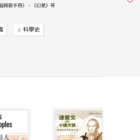
腦開竅手冊》、《幻覺》等
識
科學史