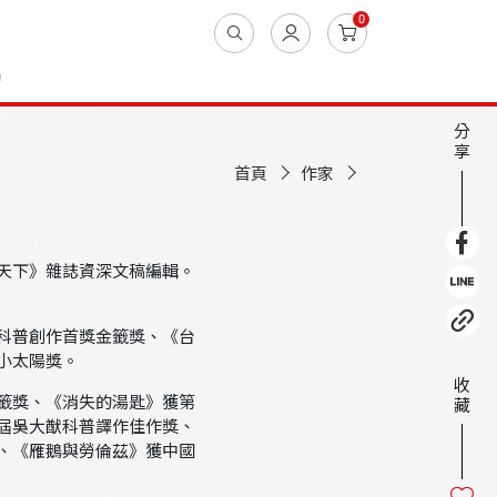
0
動
分
享
首頁
作家
天下》雜誌資深文稿編輯。
科普創作首獎金籤獎、《台
小太陽獎。
收
籤獎、《消失的湯匙》獲第
藏
屆吳大猷科普譯作佳作獎、
、《雁鵝與勞倫茲》獲中國