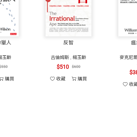
的獵人
反智
瘟
楊玉齡
古倫姆斯
,
楊玉齡
麥克尼
$510
$550
$600
$3
購買
收藏
購買
收