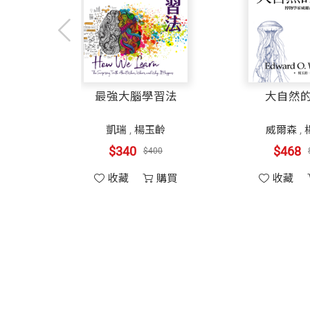
最強大腦學習法
大自然
玉齡
凱瑞
,
楊玉齡
威爾森
,
$340
$468
$400
購買
收藏
購買
收藏