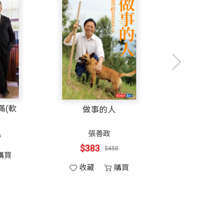
天下文化出版）。
歸零，走向圓滿(軟
做事的人
精版)
張善政
$300
$300
$383
$450
收藏
購買
收藏
購買