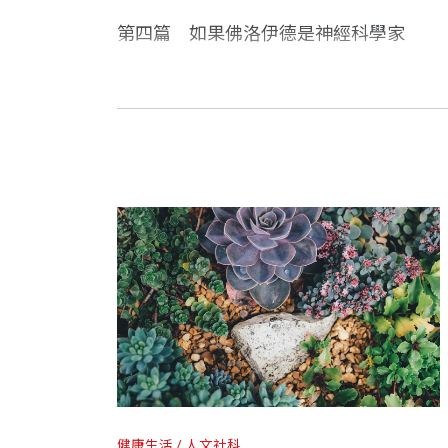
第四篇
如果佛洛伊德是神經科學家
第五篇
你真的「記得」嗎？
在眾多議題之間流暢游移
薩克斯知道讀者會想念他，在離世前特別
奧立佛．薩克斯 作者
花瓣、照相機、炸彈……當然還有神經元
1933年生於倫敦，早期於英國牛津大學
第六篇
為什麼會誤聽？
己永遠無法發現的地方。
紐約市，擔任紐約大學醫學院神經科學教授。
第七篇
創造性自我
奧立佛．薩克斯在二○一五年八月過世，
薩克斯從事神經科臨床工作近50年，寫
託我們三人安排出版事宜。
第八篇
學院表彰，並於2008年獲頒大英帝國司令
當生病的感覺來襲
每一頁都充滿活力、好奇、熱誠......以
促成這本書的諸多因素之一，是薩克斯於一九九
第九篇
薩克斯擅長以充滿人文關懷的筆調，將腦
意識之川流
集，六名科學家——物理學家戴森（Freeman D
和《紐約客》雜誌，及各種醫學期刊。著
第十篇
d）、科學史學家杜爾明（Stephen To
科學史上盲點重重
000齣歌劇的人》、《睡人》等等。薩
議題，像是生命起源、演化意義、意識的
經醫學科普經典著作。
健康生活
人文社科