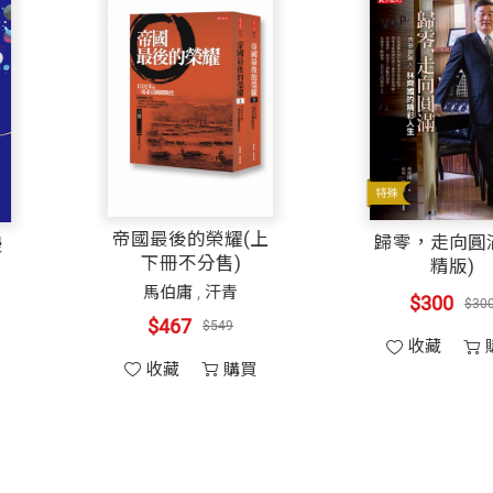
聖戰》、《大腦開竅手冊》、《幻覺》等數十冊（以上皆
帝國最後的榮耀(上
在意識的繁花裡漫
下冊不分售)
步
馬伯庸
,
汗青
曾志朗
$467
$549
$255
$300
收藏
購買
收藏
購買