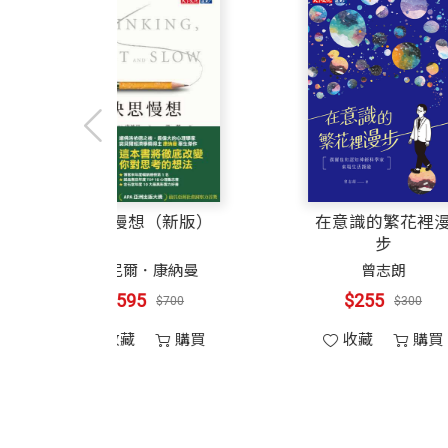
另著有《一代醫人杜聰明》；譯有《基因
薩克斯自傳
快思慢想（新版）
奧立佛．薩克斯
丹尼爾．康納曼
$383
$595
$450
$700
收藏
購買
收藏
購買