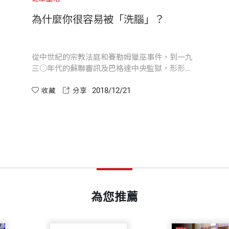
的溪流，你能夠看穿水流激盪之下，小卵石如何移動....
開本
14.8×21cm
為什麼你很容易被「洗腦」？
明顯：薩克斯能在所有的議題之間流暢游移。他對科學的
versacks.com。
圍寬廣的專業與熱情，造就出本書的開闊視野：在書中，
印刷規格
黑白
從中世紀的宗教法庭和賽勒姆獵巫事件，到一九
三○年代的蘇聯審訊及巴格達中央監獄，形形色
色的「極端審訊」，或是極端的肉體與精神酷
、植物學、化學、醫學、神經科學、以及藝術，並指出他
2018/12/21
刑，早已被用來提取宗教或政治上的招供認罪。
收藏
分享
副總編輯、《天下》雜誌資深文稿編輯。目前為自由撰稿
ISBN
9789864796090
 James）。
第一屆吳大猷科普創作首獎金籤獎、《台灣蛇毒傳奇》（
頁數
256
代的好夥伴，而薩克斯大部分的作品也能視為與他們延續
案例都來自他與病人及同僚之間的大量通訊資料。和佛洛
斯即使面對理論議題，例如探討時間、記憶和創意時，他
普譯作首獎金籤獎、《消失的湯匙》獲第六屆吳大猷科普
重量
360
姆指》獲第七屆吳大猷科普譯作佳作獎、《雁鵝與勞倫茲
為您推薦
以及超過三十年交情的友人席爾維斯（Robert Silv
ew of Books）雜誌。