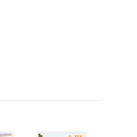
...薩克斯邀請讀者進入他的心靈，從他非
了解不只限於神經科學或醫學；所有科學
他探究的不只是人類的經驗，而是所有生
——《科學新聞》雜誌
心目中科學與創意兼具的佼佼者——尤其是
人，專事科學書籍翻譯、寫作。
與羅時成合著）獲行政院新聞局第二屆小
的對話。和達爾文一樣，薩克斯是非常敏
伊德一樣，薩克斯渴望了解人類行為中最
的注意力仍舊在於經驗的獨特性。
譯作銀籤獎、《大自然的獵人》獲第一屆
》獲中國大陸第四屆全國優秀科普作品獎
ers）。席爾維斯率先將本書收錄的幾篇文章