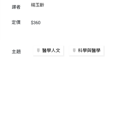
楊玉齡
譯者
定價
$360
醫學人文
科學與醫學
主題