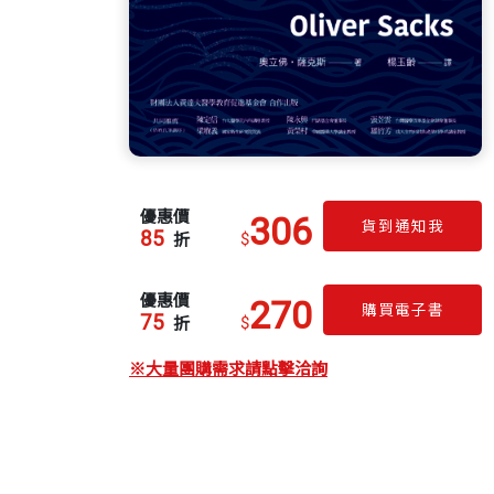
優惠價
306
貨到通知我
85
$
折
優惠價
270
購買電子書
75
$
折
※大量團購需求請點擊洽詢