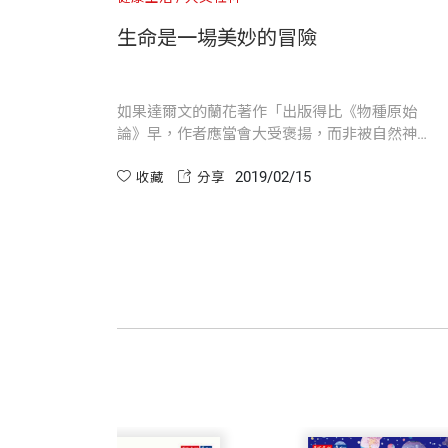
延伸閱讀
閱讀《意識之川流》，就像凝視著不斷變化
生命是一場美妙的冒險
在這場氣氛活潑的討論中，有一件事格外
凡的洞察力角度來體驗世界。
想更深入了解薩克斯醫師，詳見網站：www.oli
議題、想法和問題，他都深感興趣。他範
如果達爾文的蘭花著作「出版得比《物種原始
物（包括植物）的經驗。
論》早，作者應當會大受褒揚，而非被自然神學
楊玉齡 譯者
家所唾棄。」
在《意識之川流》中，薩克斯挑戰了演化
2019/02/15
收藏
分享
輔仁大學生物系畢業。曾任《牛頓》雜誌
達爾文、佛洛伊德和威廉．詹姆斯（William
著作《肝炎聖戰》（與羅時成合著）榮獲
對薩克斯來說，這些思想家是來自早期年
太陽獎。
銳的觀察者，而且也喜歡蒐集案例，許多
神祕的部分。另外，和詹姆斯一樣，薩克
譯作《生物圈的未來》獲第二屆吳大猷科
吳大猷科普譯作佳作獎、《小提琴家的大
薩克斯博士希望將本書獻給他的編輯、導師、
三等獎。
刊登在《紐約書評》（The New York Revi