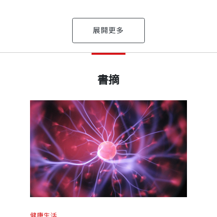
遺留了這十篇文章。的確，我們有福了。我在一個晚上讀
出版日期
2018/12/24
。他也解釋了時間、記憶和學習本身的重要性。薩克斯做
接受醫學教育，後於美國加州大學洛衫磯分校及舊金山錫安
書摘
愛德嘉（Kate Edgar）、法蘭克（
2015年8月30日不幸因癌症辭世，享年82歲。
書號
BGH185
去世前兩星期，他幫《意識之川流》擬定概略內容，這是
作無數並獲多項榮譽，包括古根漢基金會、國家科學基金
——潔倫（Hope Jahr
勳章（CBE）。
出版社
天下文化
及薩克斯對新思想經驗的開放態度......這是他過去所有作品
一年受邀參與荷蘭的電視紀錄片系列《輝煌壯麗的意外》（A G
科學的種種奇妙現象呈現在大眾眼前，文理清晰並充滿細
yson）、生物學家雪爾德雷克（Rupert Sheldrake）、
有15本書，包括《薩克斯自傳》、《火星上的人類學家》
裝幀
平裝
ulmin）、哲學家丹尼特（Daniel Dennett）、以及
克斯的著作常用於神經科學、心理學、音樂療法與哲學課堂
性質。
健康生活