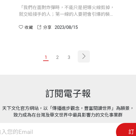
「我們在面對炸彈時，不能只是把導火線剪掉，
就交給接手的人；第一線的人要把會引爆的裝置
全部拆除，才能交接給下個階段的人員。就像遊
2023/08/15
戲闖關一樣，需要一關一關來，只是我們必須審
收藏
分享
慎對待，不能有差錯，因為生命無法重來。」
1
2
3
訂閱電子報
天下文化官方網站，以「傳播進步觀念，豐富閱讀世界」為願景，
致力成為在台灣及華文世界中最具影響力的文化事業群
訂