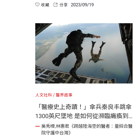
2023/09/19
但對於本書的目的來說，重要的是它們限制了我
收藏
分享
們目前能夠讓GPT-4應用於哪些任務。
人文社科
醫界故事
「醫療史上奇蹟！」傘兵秦良丰跳傘
1300英尺墜地 是如何從瀕臨癱瘓到
重獲新生？ ｜《跨越陸海空的醫
吳秀樺,林惠君《跨越陸海空的醫者：童綜合醫
院守護中台灣》
者》