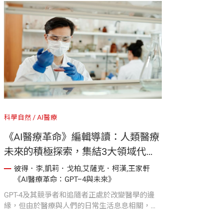
科學自然
AI醫療
《AI醫療革命》編輯導讀：人類醫療
未來的積極探索，集結3大領域代表
人物合著
彼得．李,凱莉．戈柏,艾薩克．柯漢,王家軒
《AI醫療革命：GPT–4與未來》
GPT-4及其競爭者和追隨者正處於改變醫學的邊
緣，但由於醫療與人們的日常生活息息相關，你
需要立即了解這些技術。