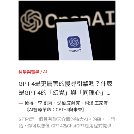
上是一家了不起的醫院。
科學與醫學
AI
GPT-4是更厲害的搜尋引擎嗎？什麼
是GPT-4的「幻覺」與「同理心」？
｜《AI醫療革命：GPT-4與未來》
彼得．李,凱莉．戈柏,艾薩克．柯漢,王家軒
《AI醫療革命：GPT–4與未來》
GPT-4是一個具有聊天介面的強大AI。的確，一開
始，你可以想像 GPT-4為ChatGPT應用程式提供
了更多、更多的智慧。與GPT-4 的互動，不僅僅