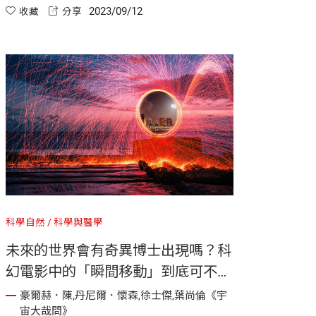
2023/09/12
收藏
分享
科學自然
科學與醫學
未來的世界會有奇異博士出現嗎？科
幻電影中的「瞬間移動」到底可不可
能達成？
豪爾赫．陳,丹尼爾．懷森,徐士傑,葉尚倫《宇
宙大哉問》