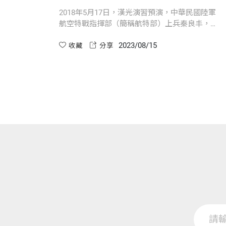
2018年5月17日，漢光演習預演，中華民國陸軍
航空特戰指揮部（簡稱航特部）上兵秦良丰，在
台中清泉崗執行空降跳傘操演時，從1300英尺
2023/08/15
（約396公尺）高空墜落地面。意外，是怎麼發
收藏
分享
生的？