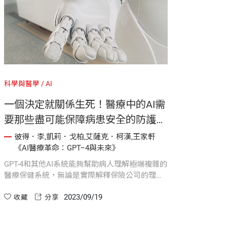
科學與醫學
AI
一個決定就關係生死！醫療中的AI需
要那些盡可能保障病患安全的防護措
施？｜《AI醫療革命：GPT-4與未
彼得．李,凱莉．戈柏,艾薩克．柯漢,王家軒
《AI醫療革命：GPT–4與未來》
來》
GPT-4和其他AI系統能夠幫助病人理解極端複雜的
醫療保健系統，無論是實際解釋保險公司的理賠
說明表格，還是提供針對不同醫院或不同醫生的
2023/09/19
醫術的分析建議。理想情況下，它甚至可以消弭
收藏
分享
迄今仍然無解的宿疾：美國病患仍無法提前知道
他們需要支付多少醫療費用。