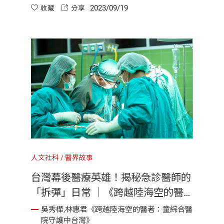
2023/09/19
是使用電腦系統，而是相當於發展出一段人際關
收藏
分享
係。
人文社科
醫界故事
台灣幕後醫療英雄！揭秘急診醫師的
「拆彈」日常 ｜《跨越陸海空的醫
者》
吳秀樺,林惠君《跨越陸海空的醫者：童綜合醫
院守護中台灣》