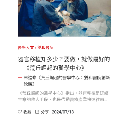
醫學人文
雙和醫院
器官移植知多少？要做，就做最好的
｜《荒丘崛起的醫學中心》
林進修《荒丘崛起的醫學中心：雙和醫院創新
致勝》
《荒丘崛起的醫學中心》指出，器官移植是延續
生命的救人手段，也是帶動醫療產業快速往前推
進的火車頭，但更重要的是，它是銜接生死之間
2024/07/18
的橋梁，唯有透過關懷，讓潛在的捐贈者願意捐
收藏
分享
出器官，協助其他瀕死重症病人繼續活下去，達
到「生死兩相安」的積極目的，雙和醫院才稱得