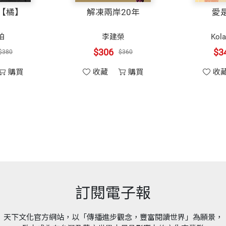
【橘】
解凍兩岸20年
愛
普譯作首獎金籤獎、《消失的湯匙》獲第六屆吳大猷科普
理論上來說，我們只要找出是哪些基因發生了變異，不但
柏
李建榮
Kola
印刷規格
黑白
姆指》獲第七屆吳大猷科普譯作佳作獎、《雁鵝與勞倫茲
。但是我們每個人身上都有五萬到十萬個基因，一共大約
$306
$3
$380
$360
用遺傳學家所面對最大的挑戰了！
購買
收藏
購買
收
ISBN
9789862165218
聖戰》、《大腦開竅手冊》、《幻覺》等數十冊（以上皆
頁數
534
學家的基礎研究，讓我們明瞭了基因的結構、遺傳密碼的
因工程」的利器，我們才有辦法去追蹤、鑑定身體裏任何
立陽明大學退休教授，天下文化「科學文化」叢書策畫者
生的領域，帶著一些讓外行人聽起來十分怪異的想法（如R
重量
692
間社會和科學家如何通力合作，去探尋致病基因的歷程。
訂閱電子報
 Street Journal）的科學記者，他們透過廣泛而
天下文化官方網站，以「傳播進步觀念，豐富閱讀世界」為願景，