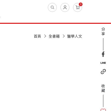
0
動
分
享
首頁
全書籍
醫學人文
收
藏