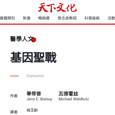
書籍類別
新書
暢銷書
懷念高教授
科普啟航
活
醫學人文
基因聖戰
Genome
畢修普
瓦德霍玆
作者
Jerry E. Bishop
Michael Waldholz
楊玉齡
譯者