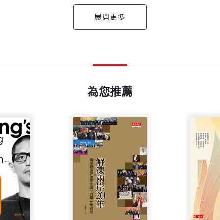
出版日期
2010/04/30
是該報醫學、科技議題的主筆，曾多次獲得新聞報導桂冠
爭議，而獲得美國物理科學研究所(American Institute of 
為您推薦
書號
BCS017A
個字母（A、T、G、C）的密碼形式，儲存在去氧核糖
的基因一代代地傳遞下。當某個基因中的遺傳密碼發生了
、公共衛生及製藥工業的路線。 瓦德霍茲因與畢修普聯
維繫重要的生命活動，而結構上的變異又對蛋白質的功能
出版社
天下文化
兩人再度攜手，撰成本書。
就很難再去追溯那些基因變異之所在了。
白質，並非維繫生命所必需（像皮膚的顏色等），或是變
副總編輯、《天下》雜誌資深文稿編輯。目前為自由撰稿
裝幀
平裝
遺傳基因的多樣性。但是，如果變異剛好會讓某些重要的
第一屆吳大猷科普創作首獎金籤獎、《台灣蛇毒傳奇》（
來，但會隨著個體的發育成長而逐漸呈現病徵；那麼，這
開本
14.8x20.5cm