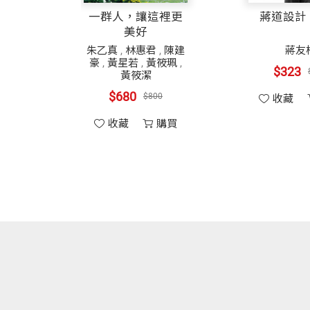
一群人，讓這裡更
蔣道設計
美好
譯作《生物圈的未來》獲第二屆吳大猷科
遺傳性疾病既然是由病變的基因所產生，
朱乙真
,
林惠君
,
陳建
蔣友
吳大猷科普譯作佳作獎、《小提琴家的大
時也為治療或是預防，提供了重要的線索
豪
,
黃星若
,
黃筱珮
,
$323
黃筱潔
三等獎。
大海中，找到那個病變的基因，就成了醫
$680
$800
收藏
收藏
購買
另著有《一代醫人杜聰明》；譯有《基因
「基因工程」利器
從五○到六○年代這二十年間，分子生物
周成功 審訂
代開創出「基因工程」的技術；有了「基
美國愛因斯坦醫學院分子生物學博士、國
物學家開始踏入遺傳疾病這個古老卻又陌
「基因聖戰」這本書，就在描述美國的民
本書的二位作者都是「華爾街日報」（Wall
現在讀者面前。