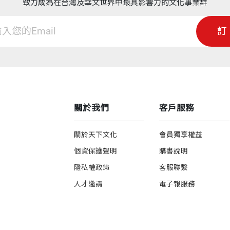
致力成為在台灣及華文世界中最具影響力的文化事業群
。作者引領我們周遊於一些溫馨的人物和故事中，去體會
訂
澀難懂的分子生物學原理，都在作者流暢的文筆下，一一
了一個吸引人的「床邊故事」，每個人唸完本書後，也都
就是讓我們看到在一個成熟、多元代的社會中，民間社團
關於我們
客戶服務
是，它本身就可以主動地去推展一些工作。像書中著墨不
關於天下文化
會員獨享權益
- 1976）是美國著名的神祕富豪，他去世時將絕大部分財產（
個資保護聲明
購書說明
美金的捐款，很快地就成了美國政府以外，主導美國基礎
隱私權政策
客服聯繫
在休斯醫學研究所中從事研究的！
人才邀請
電子報服務