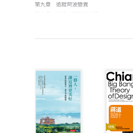
第九章 追蹤阿波變異
第十章 測繪人類基因地圖
第十一章 血液裡的祕密
一場追獵致病基因的聖戰
畢修普 作者
第十二章 酒瓶內的基因
華爾街日報資深記者，資歷超過三十年，
第十三章 預知生死紀事
因報導冷核聚變 (cold fusion) 研究引發的
第十四章 擺進社會倫理的光譜
於2007年逝世，享年七十六歲。
建構生命奧祕的藍圖（基因），全都是以四
第十五章 抉擇時刻
瓦德霍玆 作者
就是藉著DNA分子精確的複製，把所有
附 錄
華爾街日報記者，資歷逾十年，主跑醫學
變異的蛋白質。如果這些蛋白質正好負責
譯後記 從象牙塔到紅塵 楊玉齡
社內之頭版系列報導獎。這項肯定，促使
細胞（生物）根本無法存活下來，我們也
楊玉齡 譯者
另一方面，如果這些變異基因所製造的蛋
輔仁大學生物系畢業。曾任《牛頓》雜誌
著遺傳之便保存下來，在一個族羣中造成
著作《肝炎聖戰》（與羅時成合著）榮獲
對生命肇始之初的影響，表面上雖看不出
太陽獎。
所謂的遺傳性疾病了。