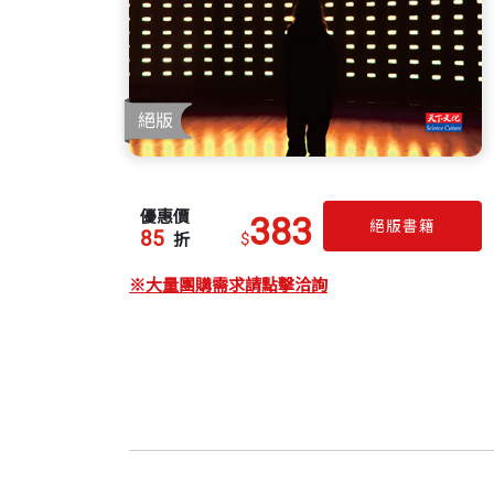
優惠價
383
絕版書籍
85
$
折
※大量團購需求請點擊洽詢