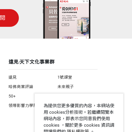
科學家既合作又競爭的運動員精神，以及
閱
清晰地呈現在讀者眼前。我們可以毫不費
會感受到現代分子生物學對社會未來的影
如何發揮它的力量和影響。它不僅可以透
遠見‧天下文化事業群
多的休斯醫學研究所就是一個好例子。休
遠見
1號課堂
休斯飛機公司）捐給了休斯醫學研究基金會，作為
哈佛商業評論
未來親子
醫學研究最重要的力量之一。在書中大多
50+
人文空間
領導影響力學院
為提供您更多優質的內容，本網站使
用 cookies分析技術。若繼續閱覽本
網站內容，即表示您同意我們使用
cookies ，關於更多 cookies 資訊請
閱讀我們的
隱私權政策
。