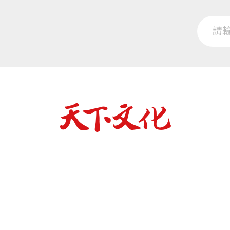
這本書裏充滿了逸事、傳記和科學的解說
病患家屬焦慮、急欲得知病因的心情。艱
勁地一口氣讀完這本書－－不僅僅是看完
響與衝擊。
本書對台灣的讀者還有另外一層的提示，
過國會運作來改變政府的政策，更重要的
斯（Howard Hughes, 1905 
推動醫學研究之用。這筆總值超過五十億
數參與「追獵致病基因」的科學家，都是
開啟一扇窗口