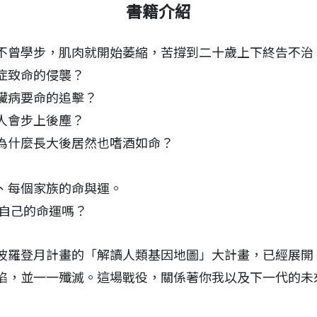
書籍介紹
不曾學步，肌肉就開始萎縮，苦撐到二十歲上下終告不治
症致命的侵襲？
臟病要命的追擊？
人會步上後塵？
為什麼長大後居然也嗜酒如命？
、每個家族的命與運。
握自己的命運嗎？
波羅登月計畫的「解讀人類基因地圖」大計畫，已經展開
陷，並一一殲滅。這場戰役，關係著你我以及下一代的未