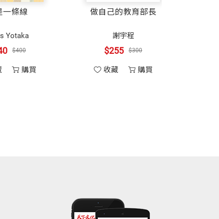
是一條線
做自己的教育部長
譯作銀籤獎、《大自然的獵人》獲第一屆
能預測哪些人未來是否有得病的可能，同
s Yotaka
謝宇程
》獲中國大陸第四屆全國優秀科普作品獎
有三十億個遺傳密碼；如何在茫茫的基因
40
$255
$400
$300
藏
購買
收藏
購買
天下文化出版）。
表現等等。這些基本的知識，到了七○年
一個基因的來龍去脈。八○年代，分子生
之一。
FLP），朝向遺傳疾病的基因摸索前進。
深入的訪談，企圖將這個追尋基因過程的全貌，呈