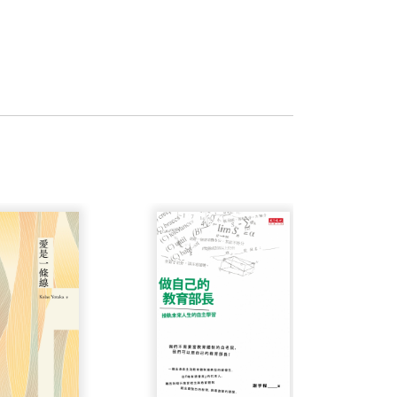
。近年最受人注目的，是於一九九０年初
周成功
Physics Science) 頒發之報導獎。畢修普已
核酸（簡稱DNA）的長鏈分子中。而我們也
變異，細胞就可能依照錯誤的密碼，製造出
手報導基因研究的現況，而獲得華爾街日報
產生重大損傷，那麼事情倒也簡單：這個
異後的蛋白質功能仍在，這些變異就會藉
人，專事科學書籍翻譯、寫作。
蛋白質功能發生一點輕微變化，這些變化
與羅時成合著）獲行政院新聞局第二屆小
些變異的基因由父母傳給子女後，便形成