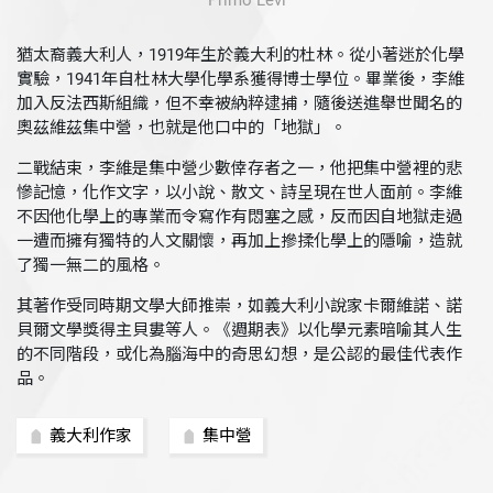
Primo Levi
猶太裔義大利人，1919年生於義大利的杜林。從小著迷於化學
實驗，1941年自杜林大學化學系獲得博士學位。畢業後，李維
加入反法西斯組織，但不幸被納粹逮捕，隨後送進舉世聞名的
奧茲維茲集中營，也就是他口中的「地獄」。
二戰結束，李維是集中營少數倖存者之一，他把集中營裡的悲
慘記憶，化作文字，以小說、散文、詩呈現在世人面前。李維
不因他化學上的專業而令寫作有悶塞之感，反而因自地獄走過
一遭而擁有獨特的人文關懷，再加上摻揉化學上的隱喻，造就
了獨一無二的風格。
其著作受同時期文學大師推崇，如義大利小說家卡爾維諾、諾
貝爾文學獎得主貝婁等人。《週期表》以化學元素暗喻其人生
的不同階段，或化為腦海中的奇思幻想，是公認的最佳代表作
品。
義大利作家
集中營