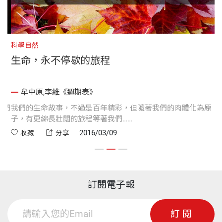
科學自然
科
生命，永不停歇的旅程
牟中原,李維《週期表》
們
我們的生命故事，不過是百年精彩，但隨著我們的肉體化為原
猶
子，有更綿長壯闊的旅程等著我們……
表
2016/03/09
收藏
分享
訂閱電子報
訂閱