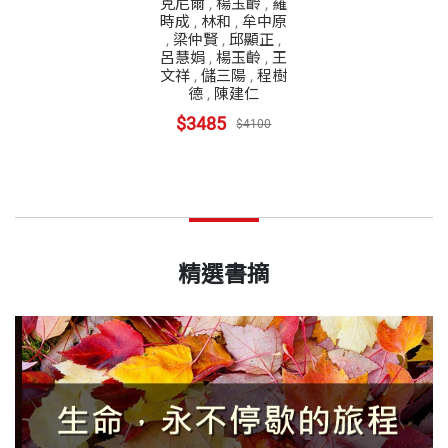
克尼爾
,
楊玉齡
,
羅
時成
,
林和
,
牟中原
,
梁仲賢
,
邱顯正
,
呂慧娟
,
楊玉齡
,
王
文祥
,
儲三陽
,
程樹
德
,
陳建仁
$3485
$4100
精選書摘