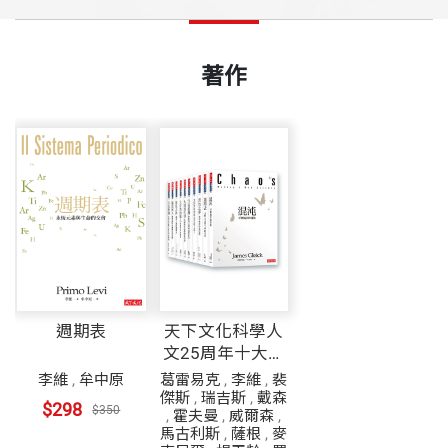
著作
週期表
天下文化科學人
文25周年十大經
典套書
李維
,
牟中原
葛雷易克
,
李維
,
裴
傑斯
,
瑞吉斯
,
戴森
$298
$350
,
霍夫曼
,
威爾森
,
馬古利斯
,
薩根
,
麥