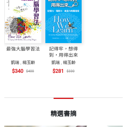
最強大腦學習法
記得牢，想得
到，用得出來
凱瑞
,
楊玉齡
凱瑞
,
楊玉齡
$340
$281
$400
$330
精選書摘