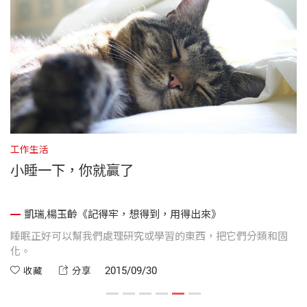
工作生活
工
小睡一下，你就贏了
凱瑞,楊玉齡《記得牢，想得到，用得出來》
，
睡眠正好可以幫我們處理研究或學習的東西，把它們分類和固
小
時
化。
有
2015/09/30
收藏
分享