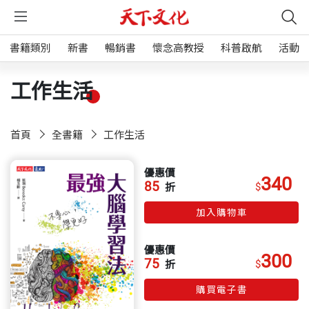
書籍類別
新書
暢銷書
懷念高教授
科普啟航
活動
工作生活
首頁
全書籍
工作生活
優惠價
340
85
$
折
加入購物車
優惠價
300
75
$
折
購買電子書