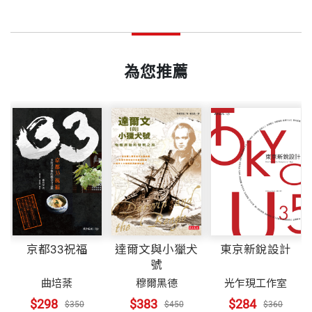
輔仁大學生物系畢業。曾任《牛頓》雜誌副總編輯、
這些課程，早已成為過去式。殘留下來的，只有一股
《天下》雜誌資深文稿編輯。目前為自由撰稿人，專
頁數
303
擔憂。擔憂時間不夠用，有太多東西要學習，而且有
事科學書籍翻譯、寫作。
為您推薦
些恐怕再怎麼努力都學不會。但是，這裡頭還有一點
別的東西，一種頻率比較低、久不久才會冒出頭來的
著作《肝炎聖戰》（與羅時成合著）榮獲第一屆吳大
重量
435
信號，就像浴室裡緩慢漏水的水龍頭。這冒出頭來的
猷科普創作首獎金籤獎、《台灣蛇毒傳奇》（與羅時
信號，就是懷疑。
成合著）獲行政院新聞局第二屆小太陽獎。
每當看到天分很高的孩子一派輕鬆的踏進校門，我心
譯作《生物圈的未來》獲第二屆吳大猷科普譯作首獎
底就有一股自己可能偏離正道的不安感覺。和許多孩
金籤獎、《消失的湯匙》獲第六屆吳大猷科普譯作銀
子一樣，我從小就相信，學習最重要的是自律：它是
籤獎、《大自然的獵人》獲第一屆吳大猷科普譯作佳
京都33祝福
達爾文與小獵犬
東京新銳設計
一條艱辛、孤獨的知識攀岩之旅，通往聰明人的居
作獎、《小提琴家的大姆指》獲第七屆吳大猷科普譯
號
所。鞭策我往上爬的，比較是害怕摔下來的心理，而
作佳作獎、《雁鵝與勞倫茲》獲中國大陸第四屆全國
曲培棻
穆爾黑德
光乍現工作室
非好奇心或疑惑。
優秀科普作品獎三等獎。
$298
$383
$284
$350
$450
$360