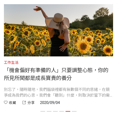
結 語 覓食的大腦──分心、受干擾，本來就是常
孩，一個會自己做閃卡的小孩，埋頭苦幹、斤斤計較
書號
BWL083
誌編輯、洛杉磯地區的自由新聞記者、《洛杉磯時
態
分數，是一隻勤快的小蜜蜂。
報》醫藥健康記者，2002年以〈每天喝八大杯水的健
附 錄 學生、家長、教師須知──關於學習的十一
康效應〉的深度報導，獲得密蘇里大學生活風格獎。
個問題
出版社
天下文化
我就是那種小孩。事隔近四十年，現在我依然可以清
2004年轉到《紐約時報》擔任科學記者，定居紐約。
楚看見他，拱著身子，在廉價的桌燈下，瞇著眼睛拚
誌謝
命K書。
凱瑞在2010年的一篇關於學習習慣的電子新聞報導，
裝幀
平裝
資料來源
創下《紐約時報》電子版史上單日最多人分享的紀
工作生活
工
我可以看見他，一大早，五點鐘就起床讀書；升上高
錄。還寫了兩本以科學為基礎的兒童推理小說：《未
「機會偏好有準備的人」只要調整心態，你的
開本
14.8*21cm
二，他的肚子裡總是有一把小火在悶燒，只因他沒辦
知之島》（
Island of the Unknowns: A Mystery
）和
所見所聞都是成長寶貴的養分
法充分掌握。掌握什麼呢？一元二次方程式？「路易
《最毒之瓶》（
Poison Most Vial: A Mystery
），頗
斯安納購地」的條件？租借政策？均值定理？艾略特
提
別忘了，隨時隨地，我們腦袋裡都有無數個不同的思緒，在競
學
受矚目。
印刷規格
黑白
爭成為我們的心思。我們會「聽到」什麼，則取決於當下的需
清
對於……什麼鬼東西的反諷譬喻？
求、分心或是焦慮。
間
2020/09/04
收藏
分享
甭管它們了。
楊玉齡 譯者
ISBN
9789865535506