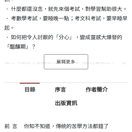
． 什麼都還沒念，就先來個考試，對學習幫助很大。
． 考數學考試，要睡晚一點；考文科考試，要早睡早
起。
． 如何把令人討厭的「分心」，變成靈感大爆發的
「醞釀期」？
這本《最強大腦學習法》整理了「關於學習的十一個
問題」，包括：
． 課堂筆記怎麼做，會最有助學習？
目錄
序言
作者簡介
． 最適合的讀書時間和練習時間的長度
． 搞砸考試的常見原因……是學生、家長、老師的必
出版資訊
讀指南。
前 言 你知不知道，傳統的苦學方法都錯了