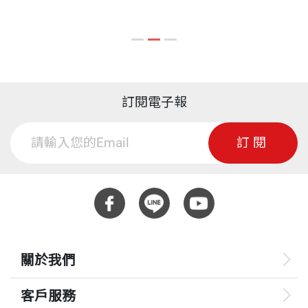
那股擔憂造就出一種古怪的學生類型。在弟妹眼中，
另著有《一代醫人杜聰明》；譯有《基因聖戰》、
我是完美先生，每一科幾乎都拿「優」的大哥；而在
《大腦開竅手冊》、《幻覺》等數十冊（以上皆天下
同學眼中，我是隱形人，因為對自己所理解的知識沒
文化出版）。
把握，所以不敢開口。對於我這種看似人格分裂的個
訂閱電子報
性，我不怪自己，不怪父母，也不怪老師。我怎能責
怪任何人？當時的我們全都認定，要加深知識，只有
訂閱
一種策略，就是鞭策自己，像鞭策雪撬狗一樣，你務
必要用功到某個程度。唯有努力，是學業成功最重要
的因素。
然而那個策略我早就用過了。我需要再加點別的，不
關於我們
一樣的東西──而且我覺得它一定存在。
客戶服務