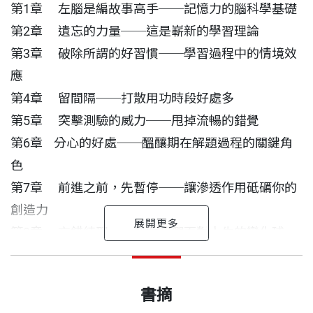
第1章 左腦是編故事高手──記憶力的腦科學基礎
第2章 遺忘的力量──這是嶄新的學習理論
第3章 破除所謂的好習慣──學習過程中的情境效
應
第4章 留間隔──打散用功時段好處多
第5章 突擊測驗的威力──甩掉流暢的錯覺
第6章 分心的好處──醞釀期在解題過程的關鍵角
色
第7章 前進之前，先暫停──讓滲透作用砥礪你的
創造力
第8章 交錯練習──幫助我們面對人生的變化球
第9章 不需思考的學習──利用知覺辨識
我是個苦讀的學生。
凱瑞 作者
出版日期
2020/08/31
第10章 小睡一下，你就贏了──睡眠就是閉上眼睛
凱瑞於1960年出生在舊金山，科羅拉多大學數學系畢
書摘
的學習
那是當年的用詞，形容的是一個不放過所有細節的小
業，西北大學新聞碩士。歷任《希波克拉底》醫學雜