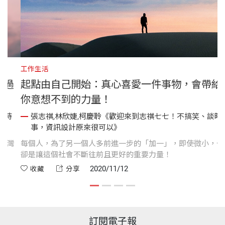
工作生活
登紐時！一群人如何透過
起點由自己開始：真心喜愛一件
你意想不到的力量！
志祺七七！不搞笑、談時
張志祺,林欣婕,柯慶聆《歡迎來到志祺
事，資訊設計原來很可以》
樣的一件事，這真是台灣
每個人，為了另一個人多前進一步的「加
卻是讓這個社會不斷往前且更好的重要力
2020/11/12
收藏
分享
訂閱電子報