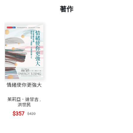
著作
情緒使你更強大
茱莉亞．迪甘吉
,
洪世民
$357
$420