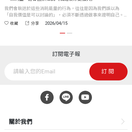
我們會執迷於這些消耗能量的行為，往往是因為我們誤以為
別
「自我價值是可以討論的」，必須不斷透過做事來證明自己。
「
然而，這只會抽乾我們的潛能，唯有學會尊重自己的界線，才
等
2026/04/15
收藏
分享
能成為真正有力量的領導者。
時
訂閱電子報
訂閱
關於我們