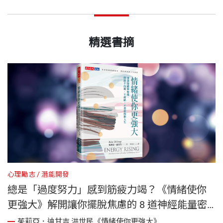
精選書摘
心理勵志
潛能開發
心
總是「過度努力」感到筋疲力竭？《情緒使你
更強大》解開讓你擺脫焦慮的 8 道神經能量密
碼
茱莉亞．迪甘吉,洪世民《情緒使你更強大》