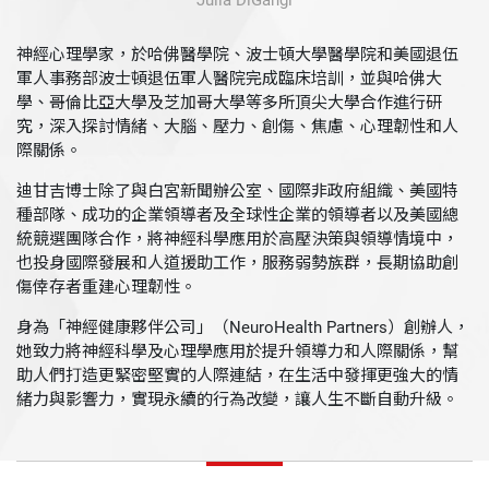
Julia DiGangi
神經心理學家，於哈佛醫學院、波士頓大學醫學院和美國退伍
軍人事務部波士頓退伍軍人醫院完成臨床培訓，並與哈佛大
學、哥倫比亞大學及芝加哥大學等多所頂尖大學合作進行研
究，深入探討情緒、大腦、壓力、創傷、焦慮、心理韌性和人
際關係。
迪甘吉博士除了與白宮新聞辦公室、國際非政府組織、美國特
種部隊、成功的企業領導者及全球性企業的領導者以及美國總
統競選團隊合作，將神經科學應用於高壓決策與領導情境中，
也投身國際發展和人道援助工作，服務弱勢族群，長期協助創
傷倖存者重建心理韌性。
身為「神經健康夥伴公司」（NeuroHealth Partners）創辦人，
她致力將神經科學及心理學應用於提升領導力和人際關係，幫
助人們打造更緊密堅實的人際連結，在生活中發揮更強大的情
緒力與影響力，實現永續的行為改變，讓人生不斷自動升級。