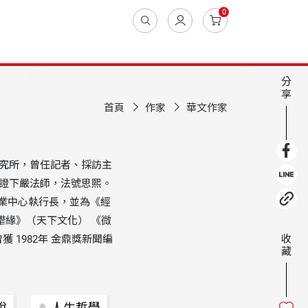
0
分
享
首頁
作家
華文作家
研究所，曾任記者、採訪主
上證下嚴法師，法號思熙。
業中心執行長，並為《經
惜緣》（天下文化） 《微
 1982年 金鼎獎新聞編
收
藏
說
人生哲學