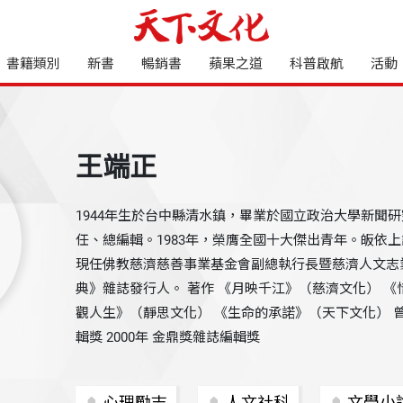
書籍類別
新書
暢銷書
蘋果之道
科普啟航
活動
王端正
1944年生於台中縣清水鎮，畢業於國立政治大學新聞
任、總編輯。1983年，榮膺全國十大傑出青年。皈依
現任佛教慈濟慈善事業基金會副總執行長暨慈濟人文志
典》雜誌發行人。 著作 《月映千江》（慈濟文化） 《
觀人生》（靜思文化） 《生命的承諾》（天下文化） 曾獲
輯獎 2000年 金鼎獎雜誌編輯獎
心理勵志
人文社科
文學小