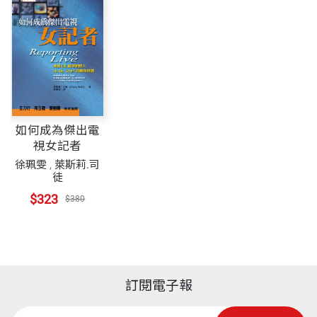
如何成為傑出電
視女記者
徐珮雯
,
萊斯莉.司
徒
$323
$380
訂閱電子報