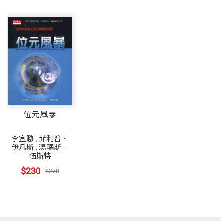
位元風暴
李宜懃
,
菲利普．
伊凡斯
,
湯瑪斯．
伍斯特
$230
$270