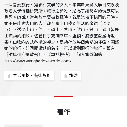
一個喜愛旅行、攝影和文學的女人。畢業於東吳大學日文系及
政治大學傳播研究所。旅行之於她，是為了讓簡單的情感可以
豐盈。她說，當有故事要被收藏時，就是她按下快門的同時。
她不是能爬大山的人，卻在富士山找到生活的余裕（よゆ
う）。透過上山、伴山、轉山、看山、望山、等山，滿目皆是
山流動的細紋，儘管日子充滿平庸、重複、疲憊甚至挫折沮
喪，山收納各式各樣的轉身，足夠存放每個余裕的呼吸。閱讀
她的旅行，如同閱讀她的名字，可以讀到飛行的旅行。著有
《雅典娜迎風欲飛》、《尋找櫻花》。個人旅遊網站
http://www.wangherloveworld.com/
生活風格．藝術設計
旅遊
著作