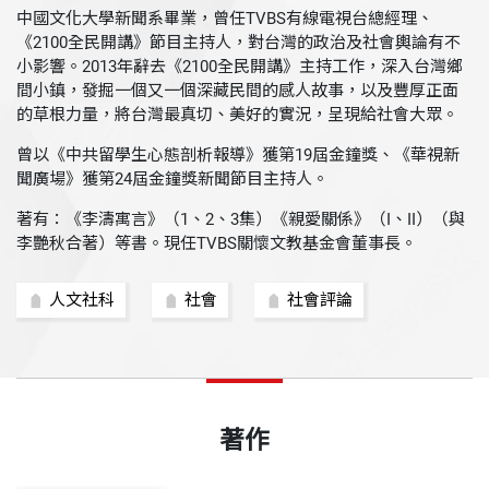
中國文化大學新聞系畢業，曾任TVBS有線電視台總經理、
《2100全民開講》節目主持人，對台灣的政治及社會輿論有不
小影響。2013年辭去《2100全民開講》主持工作，深入台灣鄉
間小鎮，發掘一個又一個深藏民間的感人故事，以及豐厚正面
的草根力量，將台灣最真切、美好的實況，呈現給社會大眾。
曾以《中共留學生心態剖析報導》獲第19屆金鐘獎、《華視新
聞廣場》獲第24屆金鐘獎新聞節目主持人。
著有：《李濤寓言》（1、2、3集）《親愛關係》（I、II）（與
李艷秋合著）等書。現任TVBS關懷文教基金會董事長。
人文社科
社會
社會評論
著作