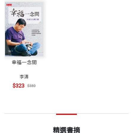
幸福一念間
李濤
$323
$380
精選書摘