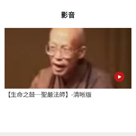
影音
【生命之鼓─聖嚴法師】-清晰版