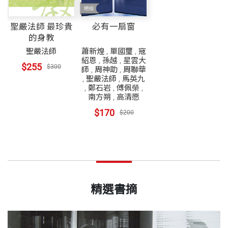
聖嚴法師 最珍貴
必有一扇窗
的身教
聖嚴法師
蕭新煌
,
單國璽
,
寇
紹恩
,
孫越
,
星雲大
$255
$300
師
,
周神助
,
周聯華
,
聖嚴法師
,
馬英九
,
鄭石岩
,
傅佩榮
,
南方朔
,
高清愿
$170
$200
精選書摘