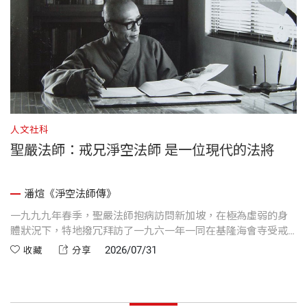
人文社科
聖嚴法師：戒兄淨空法師 是一位現代的法將
潘煊《淨空法師傳》
一九九九年春季，聖嚴法師抱病訪問新加坡，在極為虛弱的身
體狀況下，特地撥冗拜訪了一九六一年一同在基隆海會寺受戒
的戒兄淨空法師。佛門有云「同戒如同命」，這兩位當代佛教
2026/07/31
收藏
分享
巨擘雖然一者提倡禪法、一者推廣淨土，卻擁有超越宗派界限
的深厚情誼。