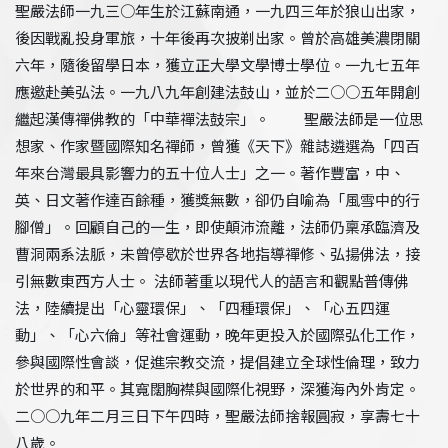
聖嚴法師一九三○年生於江蘇南通，一九四三年於狼山出家，
後因戰亂投身軍旅，十年後再次披剃出家。曾於高雄美濃閉關
六年，隨後留學日本，獲立正大學文學博士學位。一九七五年
應邀赴美弘法。一九八九年創建法鼓山，並於二○○五年開創
繼起漢傳禪佛教的「中華禪法鼓宗」。 聖嚴法師是一位思
想家、作家暨國際知名禪師，曾獲《天下》雜誌遴選為「四百
年來台灣最具影響力的五十位人士」之一。著作豐富，中、
英、日文著作達百餘種，獲獎無數，卻仍自喻為「風雪中的行
腳僧」。回顧自己的一生，即使顛沛流離，法師仍稟承臨濟及
曹洞兩系法脈，未曾停歇於世界各地指導禪修、弘揚佛法，接
引無數東西方人士。 法師著重以現代人的語言和觀點普傳佛
法，陸續提出「心靈環保」、「四種環保」、「心五四運
動」、「心六倫」等社會運動，晚年更投入於國際弘化工作，
參與國際性會談，促進宗教交流，提倡建立全球性倫理，致力
於世界的和平。其寬闊胸襟與國際化視野，深獲海內外肯定。
二○○九年二月三日下午四時，聖嚴法師捨報圓寂，享壽七十
八歲。