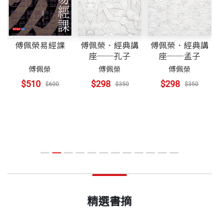
傅佩榮易經課
傅佩榮．經典講
傅佩榮．經典講
座──孔子
座──孟子
傅佩榮
傅佩榮
傅佩榮
巡
$510
$298
$298
$600
$350
$350
精選書摘