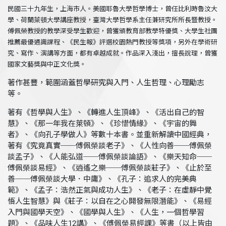
民國三十九年生，上海市人。美國耶魯大學哲學博士，曾任比利時魯汶大
學、荷蘭萊頓大學講座教授，臺灣大學哲學系主任兼研究所所長暨教授。
傅佩榮教授的教學深受學生歡迎，曾獲頒教育部教學特優獎、大學生社團
推薦最優通識課程、《民生報》評選校園熱門教授等獎項，另外在學術研
究、寫作、演講等方面，都有卓越成就。作品深入淺出，擅長說理，曾獲
國家文藝獎與中正文化獎。
著作甚豐，範圍涵蓋哲學研究與入門、人生哲理、心理勵志
等。
著有《哲學與人生》、《轉進人生頂峰》、《活出自己的智
慧》、《那一年我在萊頓》、《珍惜情緣》、《宇宙的舞
者》、《向孔子學做人》等數十本書。並重新解讀中國經典，
著有《究竟真實──傅佩榮談老子》、《人性向善──傅佩榮
談孟子》、《人能弘道──傅佩榮談論語》、《樂天知命──
傅佩榮談易經》、《逍遙之樂──傅佩榮談莊子》、《止於至
善──傅佩榮談大學．中庸》、《孔子：追求人的完美典
範》、《孟子：浩然正氣與成功人生》、《老子：在虛靜中覺
悟人生智慧》與《莊子：以自在之心開發無限潛能》、《易經
入門與國學天空》、《國學與人生》、《人生，一個哲學習
題》、《品味人生12講》、《傅佩榮易經課》等書（以上皆由