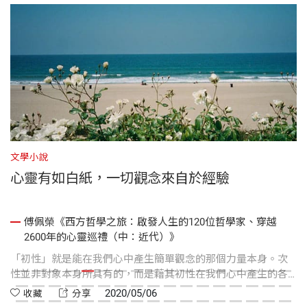
文學小說
文
心靈有如白紙，一切觀念來自於經驗
傅佩榮《西方哲學之旅：啟發人生的120位哲學家、穿越
2600年的心靈巡禮（中：近代）》
光
「初性」就是能在我們心中產生簡單觀念的那個力量本身。次
人
才
性並非對象本身所具有的，而是藉其初性在我們心中產生的各
合
種感覺。
必
2020/05/06
收藏
分享