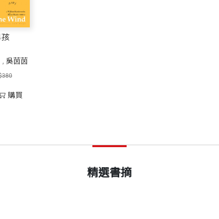
男孩
勒
,
吳茵茵
$380
購買
精選書摘