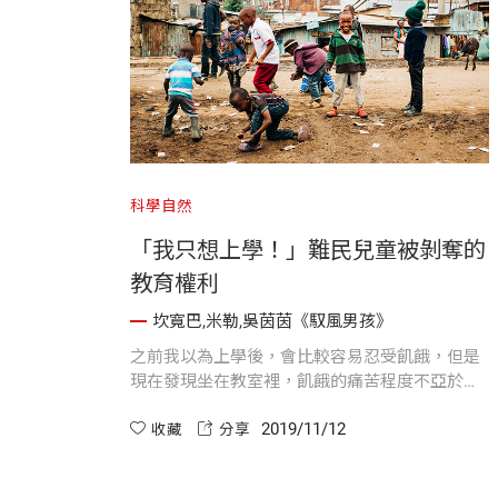
科學自然
「我只想上學！」難民兒童被剝奪的
教育權利
坎寬巴,米勒,吳茵茵《馭風男孩》
之前我以為上學後，會比較容易忍受飢餓，但是
現在發現坐在教室裡，飢餓的痛苦程度不亞於種
田的時候，而且還更糟。
2019/11/12
收藏
分享