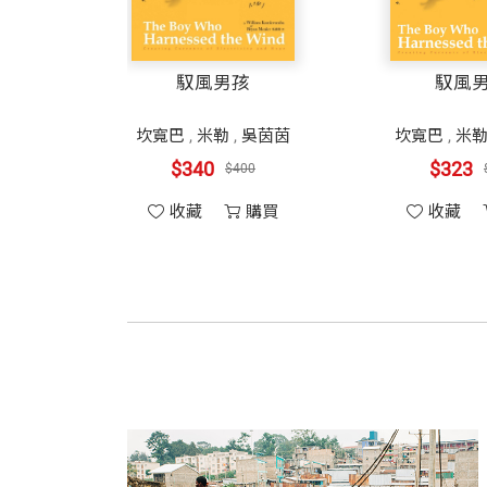
馭風男孩
馭風
坎寬巴
,
米勒
,
吳茵茵
坎寬巴
,
米
$340
$323
$400
收藏
購買
收藏