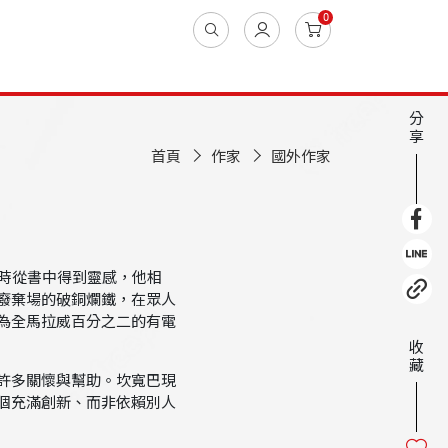
0
分
享
首頁
作家
國外作家
修時從書中得到靈感，他相
廢棄場的破銅爛鐵，在眾人
為全馬拉威百分之二的有電
收
藏
許多關懷與幫助。坎寬巴現
個充滿創新、而非依賴別人