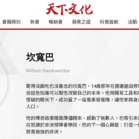
書籍類別
新書
暢銷書
蘋果之道
科普啟航
活動
坎寬巴
William Kamkwamba
窮得沒飯吃也沒書念的坎寬巴，14歲那年在圖書館自
信這些知識可以幫他改變自己的未來。他用簡易工具和
懷疑的眼光下，成功蓋了一座風車發電機，讓他家躋身
人口。
他的傳奇故事隨風傳播開來，感動了無數人，也吸引來
在就讀於非洲領導者學院，他的下一個心願是：打造一
慈善施捨的非洲。