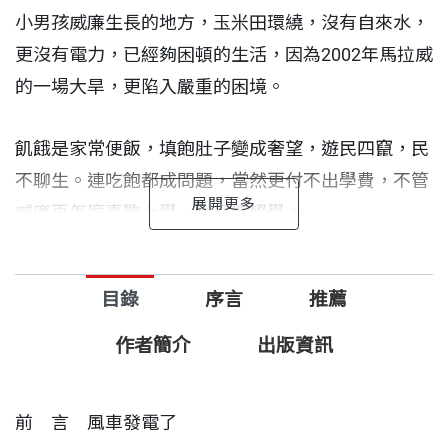
小男孩威廉生長的地方，玉米田環繞，沒有自來水，
更沒有電力，已經夠困頓的生活，因為2002年馬拉威
的一場大旱，更陷入嚴重的困境。
飢餓是家常便飯，填飽肚子變成奢望，遊民四竄，民
不聊生。連吃飽都成問題，當然更付不出學費，不管
威廉再怎麼喜歡上學，也只能輟學。
不能上學，玉米田裡也沒啥活可幹時，小男孩威廉就
目錄
序言
推薦
到圖書館借書來自修，希望來年收成好可以復學時，
能趕得上同學的進度。他對世界充滿好奇，看到一本
作者簡介
出版資訊
書，那描寫能源強大力量的書打開了小男孩的眼界。
前 言 風車發電了
在馬拉威，風是上帝賜予的少數幾種天然能量，早晚