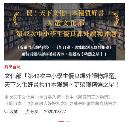
第十四章 這世界看到了我
認真，我雙臂的肌肉依然痠疼得如熾火燃燒。不過現
是資訊全球化卻協助許多孩子跨越環境的限制，追求
書號
BCS138A
自己的未來。他用簡易工具和廢棄場的破銅爛鐵，在
第十五章 接下來要做什麼
在大功告成了，風車已經用螺栓固定，穩穩當當的安
自己的夢想，相信威廉的故事可以感動並且鼓舞許多
眾人懷疑的眼光下，成功蓋了一座風車發電機，讓他
裝在風塔上。
徬徨中的孩子與年輕人。
家躋身為全馬拉威百分之二的有電人口。
結 語 讓非洲充滿希望
出版社
天下文化
風塔在扭曲的鋼鐵和塑膠材料的重量之下，紋風不
——李偉文，親子作家暨荒野保護協會榮譽理事長
他的傳奇故事隨風傳播開來，感動了無數人，也吸引
動、穩固扎實。現在我看著它，覺得它百分之百就是
來許多關懷與幫助。坎寬巴現在就讀於非洲領導者學
裝幀
平裝
這個樣子——那來自夢想中的物體。
院，他的下一個心願是：打造一個充滿創新、而非依
國外推薦人
科學自然
科
賴別人慈善施捨的非洲。
文化部「第42次中小學生優良課外讀物評選」
開本
14.8×21cm
風塔建好的消息傳遍四周的村莊，大夥兒陸續抵達。
威廉．坎寬巴發展風力發電的成就告訴我們，一個人
天下文化好書共11本獲選，更榮獲精選之星！
做買賣的從他們的攤位看到風塔，於是打包收攤；卡
只要有堅定的信念，就一定可以克服面臨的困難。
車司機把車停在路旁。大家走入山谷，聚集在風塔的
米勒 作者
本次天下文化有11本好書入選，其中《所羅門王的指環》、
之
《馭風男孩》就是這麼一個動人且振奮人心的故事。
印刷規格
黑白
《能自處，也能跟別人好好相處》更獲得評審推薦為精選之
教
陰影下。我認得這些面孔，其中有些人幾個月來都對
前美聯社記者，專門報導非洲的消息，聽聞了坎寬巴
星。
2020/08/27
收藏
分享
我冷嘲熱諷，現在仍彼此咬著耳朵，甚至哈哈大笑。
感人的故事，與這個馭風男孩合作，寫出這本撼動人
—
—
Al Gore，美國前副總統暨諾貝爾和平獎得主
來的人愈來愈多，是時候了。
心的書。
ISBN
4713510946602