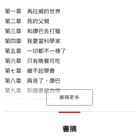
都吹動著樹梢，於是有個夢想在他的心中發芽：他要
第一章 馬拉威的世界
用源源不斷的風來發電，點亮家鄉與自己的未來。
第二章 我的父親
第三章 和康巴去打獵
第四章 我要當科學家
第五章 一切都不一樣了
第六章 只有晚餐可吃
第七章 繳不起學費
第八章 再見了，康巴
第九章 到圖書館自修
第十章 注定當農夫嗎
第十一章 真的有電可用了
風車發電了
國內推薦人
坎寬巴 作者
出版日期
2019/10/29
第十二章 摸摸牆壁燈就亮
窮得沒飯吃也沒書念的坎寬巴，14歲那年在圖書館自
書摘
第十三章 科學破解巫術
準備工作已經完成，於是我耐心等候。之前工作得太
雖然經濟全球化造成了貧富懸殊及各種社會問題，但
修時從書中得到靈感，他相信這些知識可以幫他改變