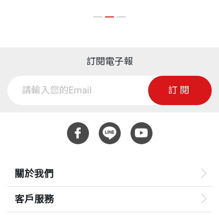
彿脫胎換骨重生了一般。
威廉．坎寬巴擁有奇幻的力量，能把不幸轉化成原本
不屬於他的機會，這是一本述說從創造中學習的書，
風車的中央有兩條電線懸盪著，在微風中輕輕擺動，
威廉的才能就是創造發明。
電線的尾端已經磨損了。我把這兩條電線跟蘆葦稈上
訂閱電子報
的電線連接起來，這個動作我已
──Nicholas Negroponte，
訂閱
MIT 媒體實驗室創辦人暨「每童一機」的創辦人與主
經在腦中預演了無數次。下方的群眾格格笑了起來，
席
有如一幫子嘎吱亂叫的鳥兒。
「安靜，」有人說：「我們來看看這小子到底秀逗到
什麼程度。」
關於我們
一陣風驟然吹起，掩蓋了底下的人聲，風逐漸增強，
轉為穩定的強風，攫住了我的運動衫，呼嘯穿過風塔
客戶服務
的木階。之前我用一根拗彎的鋼絲固定住風車的轉