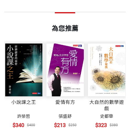
《馭風男孩》這本書顯示了，一個卓越的人可以激勵
我左手拿穩一小段蘆葦稈，它的一端接著燈泡，另一
頁數
348
更多人來開創並掌握自己的未來。
端有電線穿出來，我單靠右手把自己拉上風塔的第一
吳茵茵 譯者
為您推薦
條木階。柔軟的木頭因我的重量而咿軋作響，人群安
台大外文系學士，師大翻譯研究所碩士。受教於鄭振
—
—
Chris Anderson，TED 主持人
靜了下來。
煌教授，曾擔任不丹國家博物館與圖書館館長、英國
重量
492
丹津跋摩比丘尼、澳洲蘇嘉多禪師、英國世友先生等
我信心十足的繼續慢慢往上爬，最後來到風車粗糙簡
善知識之口譯。譯有《作為上師的妻子》及數本小
我看到威廉的家庭在旱災時受的苦，心都揪了起來，
陋的結構面前。它的塑膠葉片燒得發黑，金屬骨架用
說。
但看到他不屈不撓把光明帶給家人，把希望帶給村民
螺栓拴緊並焊接固定。
時，又開心了起來。《馭風男孩》是非凡的故事，描
述了一個出色的年輕人與他充滿好奇與創造力的心
我停住不動，仔細端詳上面的鏽斑和漆點，欣賞它們
靈。
小說課之王
愛情有方
大自然的數學遊
在遠方田野和山林襯托下的模樣。每一塊零件都訴說
戲
自己的來龍去脈，在艱難和恐懼之中如何遭到遺棄，
許榮哲
張盛舒
史都華
—
—
Amy Smith，MIT D實驗室創辦人
而後又重新給找回來，現在終於聚在一起，我們都彷
$340
$213
$323
$400
$250
$380