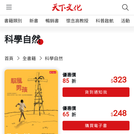
書籍類別
新書
暢銷書
懷念高教授
科普啟航
活動
科學自然
首頁
全書籍
科學自然
優惠價
323
85
$
折
貨到通知我
優惠價
248
65
$
折
購買電子書