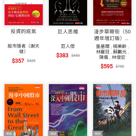
投資的底氣
巨人思維
漫步華爾街（50
週年增訂版）：
超越股市漲跌的
股市隱者（謝天
巨人傑
墨基爾
,
楊美齡
,
成功投資策略
健）
林麗冠
,
蘇鵬元
,
$383
$450
陳儀
,
林俊宏
$357
$420
$595
$700