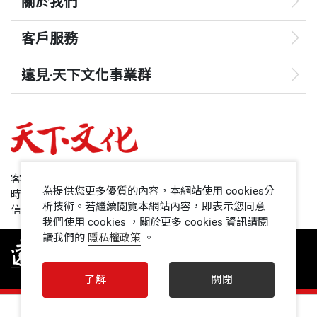
關於我們
客戶服務
遠見‧天下文化事業群
遠見
哈佛商業評論
50+
客服專線：+886 2 2662-0012
為提供您更多優質的內容，本網站使用 cookies分
時間：週一~週五9:00~12:30;13:30~17:00
領導影響力學院
析技術。若繼續閱覽本網站內容，即表示您同意
信箱：service@cwgv.com.tw
我們使用 cookies ，關於更多 cookies 資訊請閱
讀我們的
隱私權政策
。
1號課堂
未來親子
了解
關閉
人文空間
0