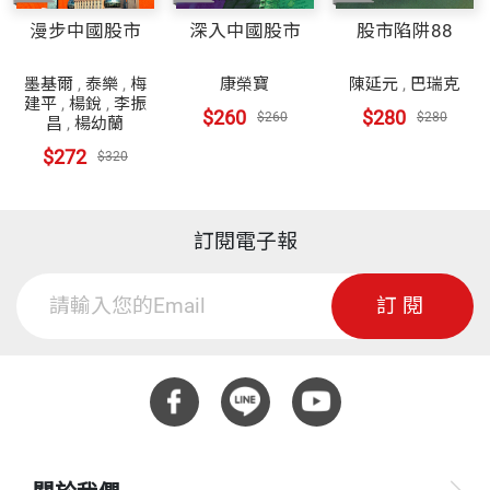
漫步中國股市
深入中國股市
股市陷阱88
墨基爾
,
泰樂
,
梅
康榮寶
陳延元
,
巴瑞克
建平
,
楊銳
,
李振
$260
$280
$260
$280
昌
,
楊幼蘭
$272
$320
訂閱電子報
訂閱