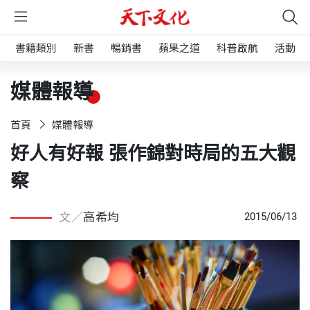
書籍類別
新書
暢銷書
蘋果之道
科普啟航
活動
媒體報導
首頁
媒體報導
好人有好報 張作錦對時局的五大觀
察
文／
高希均
2015/06/13