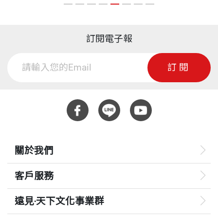
。
建構，兼顧物質與精神的付出，成為具格局與奉獻精神的新世
新
代公民。
訂閱電子報
訂閱
關於我們
客戶服務
遠見‧天下文化事業群