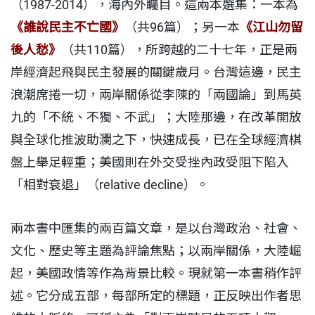
（1987-2014），海內外矚目。這兩本選集：一本為
《誰說民主不亡國》
（共96篇）；另一本
《江山勿留
後人愁》
（共110篇），所跨越的二十七年，正是兩
岸經濟起飛與民主發展的關鍵歲月。台灣這邊，民主
浪潮席捲一切，兩岸關係從李陳的「兩國論」到馬英
九的「不統、不獨、不武」；大陸那邊，在改革開放
與全球化推波助瀾之下，快速成長，已在全球經濟棋
盤上舉足輕重；美國則在外交受挫內政受阻下陷入
「相對衰退」（relative decline）。
兩本書中匯集的兩百篇文章，是以台灣政治、社會、
文化、歷史等主題為評論焦點；以兩岸關係，大陸崛
起，美國政情等作為背景比較。現就第一本書稍作評
述。它分成五部，每部所定的標題，正反映出作者思