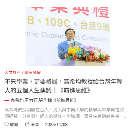
人文社科
國家發展
人
不只學業，更要格局，高希均教授給台灣年輕
人的五個人生建議｜《前進思維》
高希均,王力行,張作錦《前進思維》
親
高希均教授回顧在台大、清大與中興大學的教學與畢業典禮致
高
詞經驗，分享對年輕人的期許。他強調，畢業生應跨越專業、
伸
代
本土、兩岸、財富與意識型態的門檻，勇於承擔社會責任；同
台
2025/11/03
收藏
分享
用
時呼籲受過良好教育的人，積極參與台灣現代化與文明社會的
要