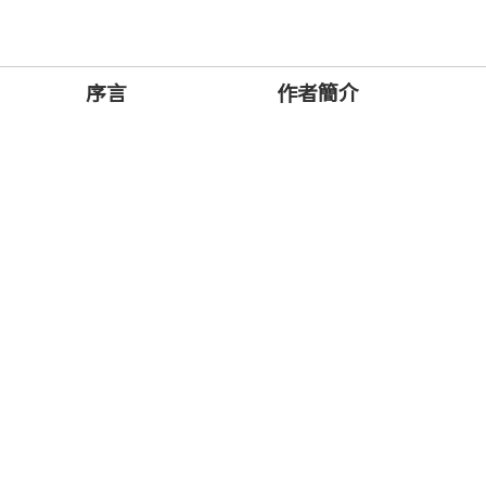
史的著作，
」。
序言
作者簡介
美，
則會驚嘆不已。
貝爾化學獎得主
新奇的想法，