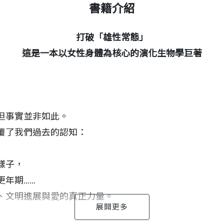
書籍介紹
打破「雄性常態」
這是一本以女性身體為核心的演化生物學巨著
但事實並非如此。
覆了我們過去的認知：
樣子，
更年期……
、文明進展與愛的真正力量。