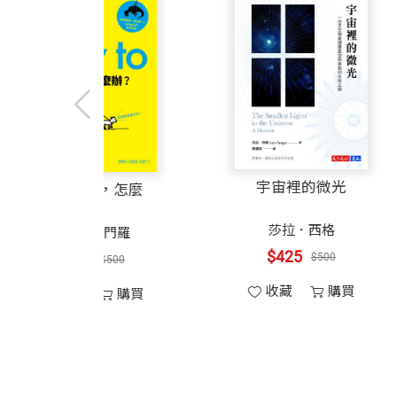
事實上，直到最近，對女性身體的生物學
別的研究資料，也是因為在不久之前，那些
物研究只包括雄性個體。1990年代以
談論的是基礎生物學、還是醫學上的細微
關於雌性身體出現這種研究盲點，不只是
以5微米連結世界
如果這樣，怎麼
具有性別的身體是什麼，以及應該如何研
辦？
王維玲
蘭德爾．門羅
為何總是雄性掛帥？
$468
$425
$550
$500
收藏
購買
收藏
購買
在生物科學領域，依然存在「雄性常態」
是雄性的身體。除非我們專門研究卵巢、
回想一下你上次聽說某一項科學研究成果