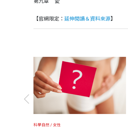
我會問我妻子知不知道，她總是說：「什
​第九章 愛
然後我們就會聊上半個小時，不知不覺就
而我才讀了幾頁而已。
【官網限定：
延伸閱讀＆資料來源
】
—— 曼恩（Charles Mann），暢銷書《1
引言
薄翰儂 作者
生而為人
哥倫比亞大學人類認知演化學博士，亞利
自達爾文以來的一個半世紀裡，我們一直
伊莉莎白．蕭有麻煩了。
誌、《喬治亞評論》雜誌、以及《科學》
那麼女性呢？
薄翰儂憑藉淵博的學識、敏銳的洞察力和
導演雷利．史考特用一大坨惡毒的外星液
《夏娃》是她的第一本書，獲得英國福伊爾斯
追溯了女性生物學的歷史和重要性，
血過多而死。她踉踉蹌蹌走到一個未來風
特里維迪（Trivedi）科學圖書獎決選
並在此過程中，為我們提供了關於人類起
校準。」
—— 蘇賓（Neil Shubin），《我們的
坐在我後面的一位女性罵道：「真該死，
鄧子衿 譯者
《夏娃》在我畢生探索自身身體的旅程中
專職科普作者與譯者，中興大學植物系畢
發揮了不可估量的幫助。
接下來是個可怕的場景，其中出現了雷射
科普翻譯獎銀籤獎，譯稿散見於《科學人
科學自然
女性
我極力推薦給所有正在進行同樣探索的人