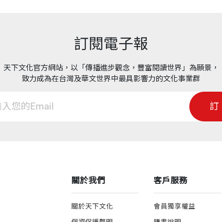
驗是這樣，對狗、豬、猴子、甚至人類的研究也是如此。
雌性動物身上測試過。所以，當我們想到有個科幻頭腦的
訂閱電子報
，我們應該也要感到認同。
天下文化官方網站，以「傳播進步觀念，豐富閱讀世界」為願景，
客觀的嗎？應該要性別中立？牢牢遵守實證方法嗎？
致力成為在台灣及華文世界中最具影響力的文化事業群
訂
呆。不是因為我身為女性，而是因為當時我是美國哥倫比
相關的三十萬年歷史。我曾在現代世界中一些頂尖的科學
的瞭解。雖然我有一些耳聞，但是個人從來沒有在實驗室
我以前想都沒有想過。
關於我們
客戶服務
更多的是放在實踐之上：對我來說，身為女性科學家，進
理學家和生物物理學家，不論是合作研究的夥伴，或只是
關於天下文化
會員獨享權益
如果我要加入一場賭局，我絕對不會認為他們會讓某種系
個資保護聲明
購書說明