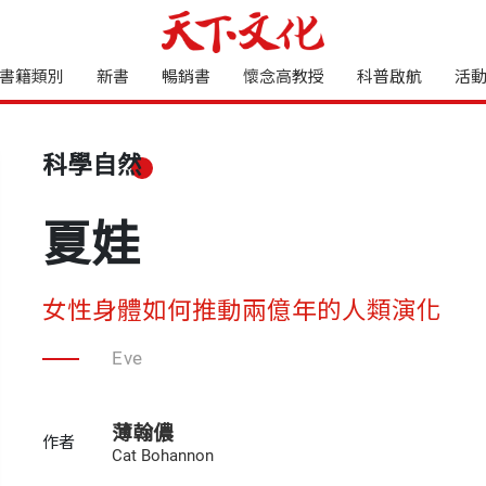
書籍類別
新書
暢銷書
懷念高教授
科普啟航
活
科學自然
夏娃
女性身體如何推動兩億年的人類演化
Eve
薄翰儂
作者
Cat Bohannon