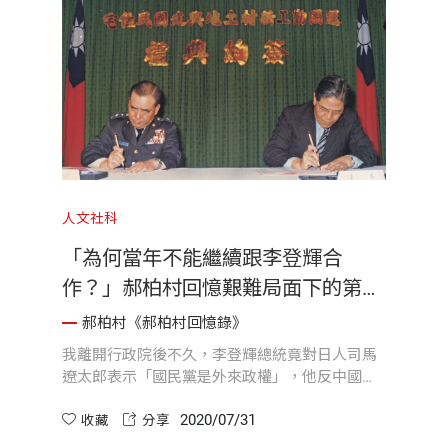
人文社科
「為何當年不能繼續跟李登輝合
作？」郝柏村回憶艱難局面下的第三
選擇！
郝柏村《郝柏村回憶錄》
我離開行政院後不久，李登輝總統竟對日人司馬
遼太郎表示「國民黨是外來政權」，他反中國國
民黨的原形終於畢露了；凡為總理真正信徒者，
2020/07/31
定會恍然大悟，我當時為什麼不能與李登輝合作
收藏
分享
了。