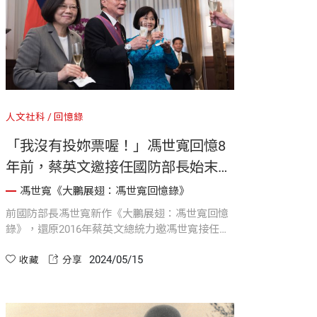
人文社科
回憶錄
「我沒有投妳票喔！」馮世寬回憶8
年前，蔡英文邀接任國防部長始末｜
《大鵬展翅：馮世寬回憶錄》
馮世寬《大鵬展翅：馮世寬回憶錄》
前國防部長馮世寬新作《大鵬展翅：馮世寬回憶
錄》，還原2016年蔡英文總統力邀馮世寬接任國
防部長始末。馮回憶，當時面對「蔡小姐（指蔡
2024/05/15
英文總統）」突如其來的邀請，一時無言以對。
收藏
分享
本能反應回說：「我沒有投妳票喔！」 蔡馬上開
玩笑地責怪在座的人：「怎麼選了一個沒投我票
的來當我的國防部長呢？」