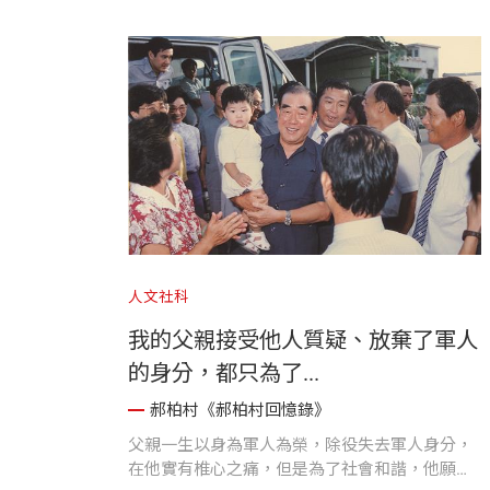
並祝福他的期望能落實：「大鵬展翅，和平高
飛。」
人文社科
我的父親接受他人質疑、放棄了軍人
的身分，都只為了...
郝柏村《郝柏村回憶錄》
父親一生以身為軍人為榮，除役失去軍人身分，
在他實有椎心之痛，但是為了社會和諧，他願意