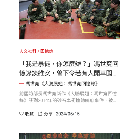
人文社科
回憶錄
「我是暴徒，你怎麼辦？」馮世寬回
憶錄談維安，曾下令若有人開車闖總
統府立即開槍｜《大鵬展翅：馮世寬
馮世寬《大鵬展翅：馮世寬回憶錄》
回憶錄》
前國防部長馮世寬新作《大鵬展翅：馮世寬回憶
錄》談到2014年的砂石車衝撞總統府事件，被認
為是我國總統府近年最嚴重的攻擊性維安事件。
2024/05/15
馮世寬認為，國家元首的安全是最要緊的事。
收藏
分享
「記得我第一次下達命令，若再有人意圖開車闖
進總統府，要立刻拔槍對著闖入者射擊。」