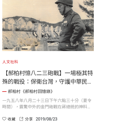
人文社科
【郝柏村憶八二三砲戰】一場極其特
殊的戰役：保衛台灣，守護中華民國
的政治精神
郝柏村《郝柏村回憶錄》
一九五八年八月二十三日下午六點三十分（夏令
時間），震驚中外的金門砲戰在蔣總統的神料中
爆發了。自八月二十三日至九月底，激烈砲戰逾
2019/08/23
月，官兵生活艱苦，尤以大二膽為甚，但士氣振
收藏
分享
奮。