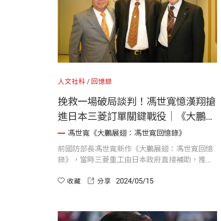
人文社科
回憶錄
挽救一場破局談判！馮世寬憶漢翔搶
進日本三菱訂單關鍵戰役｜《大鵬展
翅：馮世寬回憶錄》
馮世寬《大鵬展翅：馮世寬回憶錄》
前國防部長馮世寬新作《大鵬展翅：馮世寬回憶
錄》，當時三菱重工由日本政府直接補助，推動
一個由日本政府主導的案子MRJ（「Mitsubishi
2024/05/15
Regional Jet, MRJ」三菱區間客機），漢翔收到
收藏
分享
這個資訊後，認為有機會爭取加入計畫。但到了
議價階段，卻陷入僵局，雙方談判瀕臨破局。馮
世寬心生妙計，挽救一場破局的談判。