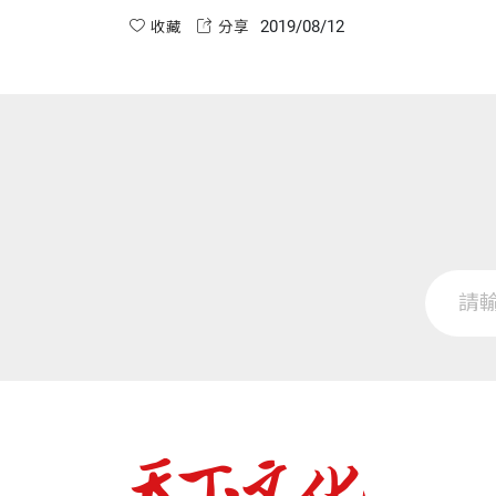
承擔。如今回顧，這或許是父親處身軍中五十多
2019/08/12
年，對政治現實的認知過於單純。
收藏
分享