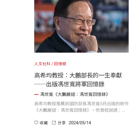
人文社科
回憶錄
高希均教授：大鵬部長的一生奉獻
──出版馮世寬將軍回憶錄
馮世寬《大鵬展翅：馮世寬回憶錄》
高希均教授推薦前國防部長馮世寬5月出版的新作
《大鵬展翅：馮世寬回憶錄》。他曾經說過：
「如果一切照規定做，永遠不會有進步。」他敢
2024/05/14
挑戰現狀，改變現狀。馮將軍這位傳主，在這本
收藏
分享
回憶錄中，所展現的奉獻與愛國情操值得閱讀，