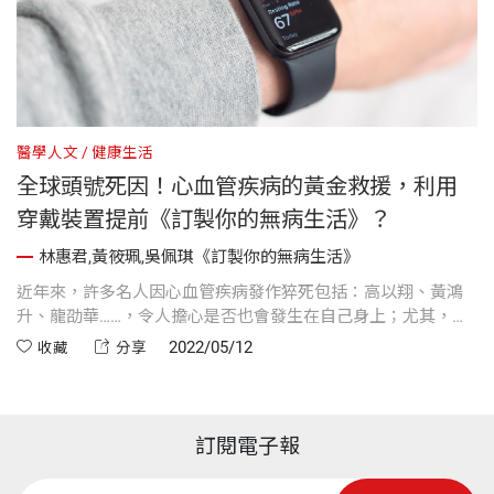
醫學人文
健康生活
全球頭號死因！心血管疾病的黃金救援，利用
穿戴裝置提前《訂製你的無病生活》？
林惠君,黃筱珮,吳佩琪《訂製你的無病生活》
近年來，許多名人因心血管疾病發作猝死包括：高以翔、黃鴻
升、龍劭華……，令人擔心是否也會發生在自己身上；尤其，心
因性猝死往往來勢洶洶，常造成立即的生命威脅，究竟有沒有
2022/05/12
收藏
分享
辦法能夠預防，提前訂製你的無病生活？
訂閱電子報