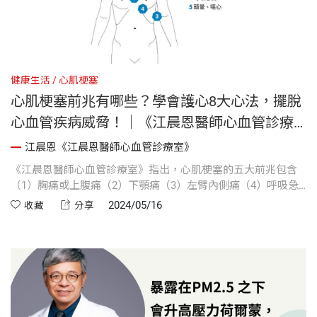
健康生活
心肌梗塞
心肌梗塞前兆有哪些？學會護心8大心法，擺脫
心血管疾病威脅！｜《江晨恩醫師心血管診療
室》
江晨恩《江晨恩醫師心血管診療室》
《江晨恩醫師心血管診療室》指出，心肌梗塞的五大前兆包含
（1）胸痛或上腹痛（2）下顎痛（3）左臂內側痛（4）呼吸急
促（5）頭暈或噁心。江晨恩醫師認為，想保護心血管最基本、
2024/05/16
收藏
分享
最有效的辦法，就是掌握本書的建議「護心八要點」。