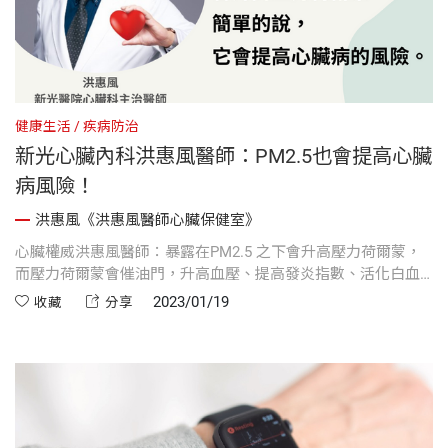
健康生活
疾病防治
新光心臟內科洪惠風醫師：PM2.5也會提高心臟
病風險！
洪惠風《洪惠風醫師心臟保健室》
心臟權威洪惠風醫師：暴露在PM2.5 之下會升高壓力荷爾蒙，
而壓力荷爾蒙會催油門，升高血壓、提高發炎指數、活化白血
球、產生血栓等。簡單的說，它會提高心臟病的風險。本文摘
2023/01/19
收藏
分享
自新書《洪惠風醫師心臟保健室》的分析。