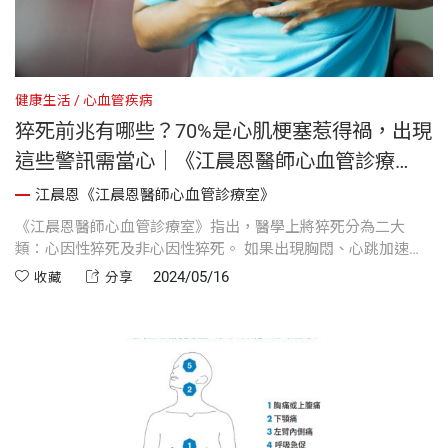
健康生活
心血管疾病
猝死前兆有哪些？70%是心肌梗塞惹得禍，出現
這些警訊需當心｜《江晨恩醫師心血管診療
室》
江晨恩《江晨恩醫師心血管診療室》
《江晨恩醫師心血管診療室》指出，醫學上將猝死分為二大
類：心因性猝死及非心因性猝死。 如果出現胸悶、心跳加速、
心律不整、心跳過慢（每分鐘低於40下）、暈厥、全身無力、
2024/05/16
收藏
分享
疲倦、眼前發黑、四肢發麻、水腫或走路不穩等情況，充分休
息後未見改善，那麼千萬要謹慎以對