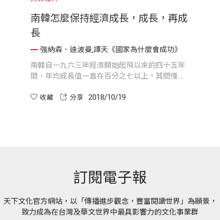
南韓怎麼保持經濟成長，成長，再成
長
強納森．迪波曼,譚天《國家為什麼會成功》
南韓自一九六三年經濟開始起飛以來的四十五年
間，年均成長值一直在百分之七以上，其間僅僅
萎縮過兩次：一次在一九八○年第二次全球石油
2018/10/19
危機過後，另一次在一九九八年亞洲金融風暴期
收藏
分享
間。
訂閱電子報
天下文化官方網站，以「傳播進步觀念，豐富閱讀世界」為願景，
致力成為在台灣及華文世界中最具影響力的文化事業群