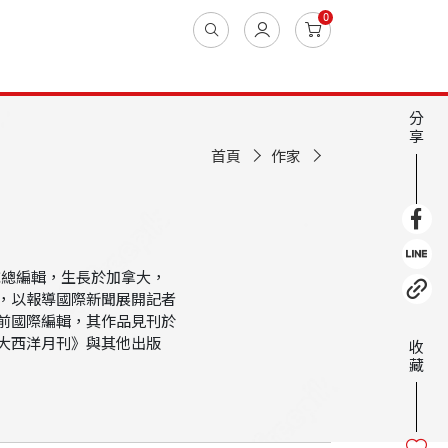
0
分
享
首頁
作家
）雜誌總編輯，生長於加拿大，
，以報導國際新聞展開記者
前國際編輯，其作品見刊於
大西洋月刊》與其他出版
收
藏