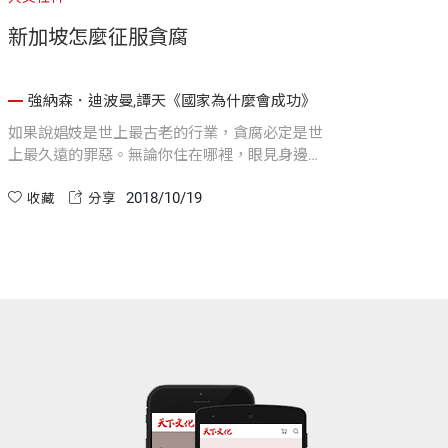
新加坡怎麼征服貪腐
強納森．迪波曼,譚天《國家為什麼會成功》
如果說娼妓是世上最古老的行業，貪腐必定是世
上最久遠的罪惡。無論你住在哪裡，眼見身邊出
現的種種貪腐情事，你大概也早已見怪不怪。有
2018/10/19
關貪腐的案件永遠層出不窮。
收藏
分享