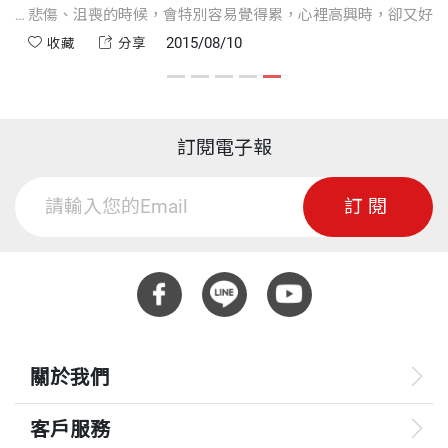
絕
悲傷、沮喪的時候，會特別容易覺得累，心裡高興時，卻又好
持
像怎麼樣都不會累，這就是正面思考的力量。
2015/08/10
收藏
分享
挑
訂閱電子報
訂閱
關於我們
客戶服務