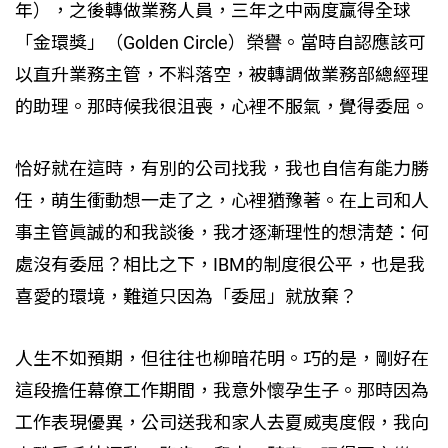
年），之後轉做業務人員，三年之中兩度贏得全球
「金環獎」（Golden Circle）榮譽。當時自認應該可
以直升業務主管，不料落空，被轉調做業務部總經理
的助理。那時候我很沮喪，心裡不服氣，覺得委屈。
恰好就在這時，有別的公司找我，我也自信有能力勝
任，萌生衝動想一走了之，心裡猶豫著。在上司和人
事主管眞誠的和我談後，我才逐漸理性的想淸楚：何
處沒有委屈？相比之下，IBM的制度很公平，也是我
喜愛的環境，難道只因為「委屈」就放棄？
人生不如預期，但往往也柳暗花明。巧的是，剛好在
這段擔任幕僚工作期間，我意外懷孕生子。那時因為
工作表現優異，公司送我和家人去夏威夷度假，我向