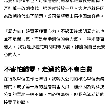
為要和每個單位、每個層級的對象都維繫良好關係，
否則萬一改朝換代，通盤就毀於一旦。大客戶就是因
為改朝換代出了問題，公司希望我出馬挽回該客戶。
「笨力氣」確實更耗費心力，不過事後證明笨力氣也
並不是傻力氣，而是拳拳到位的眞力氣。一種米養百
樣人， 我就是那種花時間用笨力氣，卻能讓自己更安
心的人。
不害怕歸零，走過的路不會白費
在行政單位工作七年後，我轉入公司的核心單位業務
部門，成了第一線的基層銷售人員。雖然因為對科技
公司的業務一竅不通，內心很緊張，但我充滿期待的
接受了挑戰。