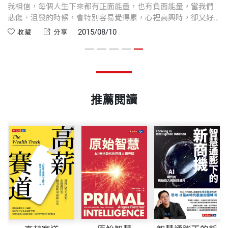
助
我相信，每個人生下來都有正面能量，也有負面能量，當我們
絕
悲傷、沮喪的時候，會特別容易覺得累，心裡高興時，卻又好
持
像怎麼樣都不會累，這就是正面思考的力量。
2015/08/10
收藏
分享
挑
推薦閱讀