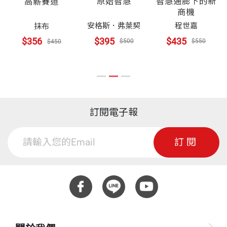
原始智慧
智慧通膨下的新
高薪賽道
商機
安格斯．弗萊契
程世嘉
抹布
$395
$435
$356
$500
$550
$450
訂閱電子報
訂閱