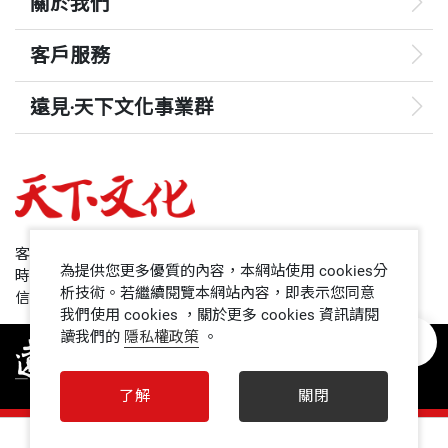
關於我們
客戶服務
遠見‧天下文化事業群
遠見
哈佛商業評論
50+
客服專線：+886 2 2662-0012
為提供您更多優質的內容，本網站使用 cookies分
時間：週一~週五9:00~12:30;13:30~17:00
領導影響力學院
析技術。若繼續閱覽本網站內容，即表示您同意
信箱：service@cwgv.com.tw
我們使用 cookies ，關於更多 cookies 資訊請閱
讀我們的
隱私權政策
。
1號課堂
未來親子
了解
關閉
人文空間
0