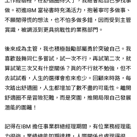
工作經驗裡，在舒適圈待久了，我總會給自己多找事
做。初進IBM 當祕書時充滿活力，抱著寧可多做事、
不願閒得慌的想法，也不怕多做多錯，因而受到主管
賞識，被調派到更具挑戰性的業務部門。
後來成為主管，我也積極鼓勵部屬勇於突破自己。我
喜歡鼓舞同仁多嘗試，試一次不行，再試第二次，就
算試第三次又有什麼關係？眞的不行就不勉強，但不
去試試看，人生的選擇會愈來愈少。回顧來時路，每
次踏出舒適圈，人生都增加了數不盡的可能性。離開
舒適圈不是冒險犯難，而是突圍，推開局限自己發展
潛能的圍籬！
記得在IBM 擔任事業群總經理期間，有位業務經理能
力很強，業績總能如期達標，人際關係也處理得很