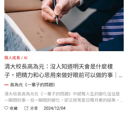
個人成長
AI
清大校長高為元：沒人知道明天會是什麼樣
子，把精力和心思用來做好眼前可以做的事｜
《一輩子的問題》
高為元《一輩子的問題》
清大校長高為元在《一輩子的問題》中感慨人生的變化往往是
一瞬間的事，但一瞬間的變化，卻又經常是日積月累的結果。
我們一定都曾經回頭去看以前做的一些小事，赫然發現竟然有
2024/12/04
收藏
分享
如此深遠的意義，尤其是看到那麼多人事物可能一夕風雲變
色，就應該常常提醒自己不需要那麼執著，沒什麼非得如此不
可。