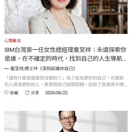
心理勵志
IBM台灣第一任女性總經理童至祥：永遠探索你
是誰，在不確定的時代，找到自己的人生導航
儀｜《深刻認識你自己》
童至祥,傅士玲《深刻認識你自己》
「還有什麼我能做而沒做的？」為了成為更好的自己，也幫助
別人成為更好的人，我常問自己這個問題。這給了我源源不絕
的強大驅動力，並且運用人生導航儀不斷校準方向，幫助我持
2026/06/22
收藏
分享
續擁抱新的知識、新的技能，勇敢離開舒適圈，積極迎向新挑
戰。