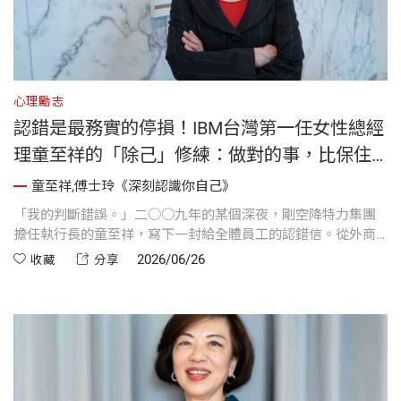
心理勵志
認錯是最務實的停損！IBM台灣第一任女性總經
理童至祥的「除己」修練：做對的事，比保住
面子更重要
童至祥,傅士玲《深刻認識你自己》
「我的判斷錯誤。」二○○九年的某個深夜，剛空降特力集團
擔任執行長的童至祥，寫下一封給全體員工的認錯信。從外商
IBM 跨足傳統零售，童至祥曾因誤判組織文化而推行了失敗的
2026/06/26
收藏
分享
免打卡制度，但也正是這次的「當機立斷」與「坦然認錯」，
讓她深刻體會到頂尖領導者不可或缺的「除己」修練。