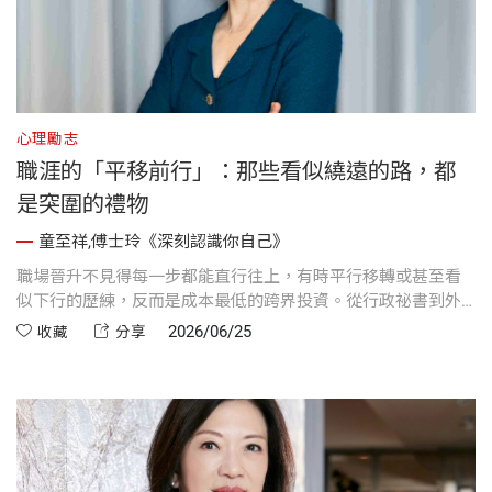
心理勵志
職涯的「平移前行」：那些看似繞遠的路，都
是突圍的禮物
童至祥,傅士玲《深刻認識你自己》
職場晉升不見得每一步都能直行往上，有時平行移轉或甚至看
似下行的歷練，反而是成本最低的跨界投資。從行政祕書到外
商事業群總經理的曲折軌跡中，每一步「笨力氣」的累積，最
2026/06/25
收藏
分享
終都會化為高階管理時拳拳到位的真底氣。離開舒適圈不是冒
險，而是一場推開局限、釋放潛能的職場突圍。