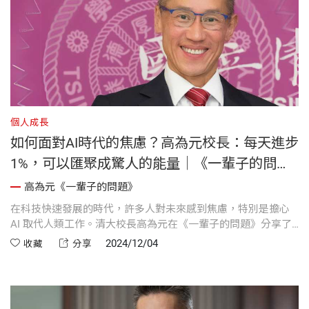
個人成長
如何面對AI時代的焦慮？高為元校長：每天進步
1%，可以匯聚成驚人的能量｜《一輩子的問
題》
高為元《一輩子的問題》
在科技快速發展的時代，許多人對未來感到焦慮，特別是擔心
AI 取代人類工作。清大校長高為元在《一輩子的問題》分享了
他對面對未來的不安的見解，強調未來不是已經確定的終點，
2024/12/04
收藏
分享
而是由每天一點一滴的累積塑造而成。他鼓勵人們每天進步百
分之一，以長期努力來塑造自己想要的未來，並透過運動和生
活習慣保持平衡與內心的平靜。