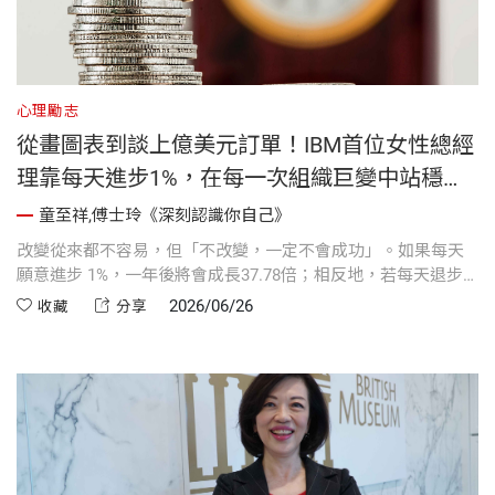
心理勵志
從畫圖表到談上億美元訂單！IBM首位女性總經
理靠每天進步1%，在每一次組織巨變中站穩腳
步
童至祥,傅士玲《深刻認識你自己》
改變從來都不容易，但「不改變，一定不會成功」。如果每天
願意進步 1%，一年後將會成長37.78倍；相反地，若每天退步
1%，一年後將退步到趨近於零。童至祥回顧1990年代在IBM歷
2026/06/26
收藏
分享
經執行長葛斯納大刀闊斧的組織改造，親身體會了一場「讓大
象跳舞」的血淋淋震撼教育，並深刻體悟到：主管真正保護員
工的方式，是創造環境協助他們成長。透過支撐起領導變革的
「領導力帳篷」五根支柱，每個人都能在職場的滔天巨浪中站
穩腳步，與時俱進地擴大自身價值。