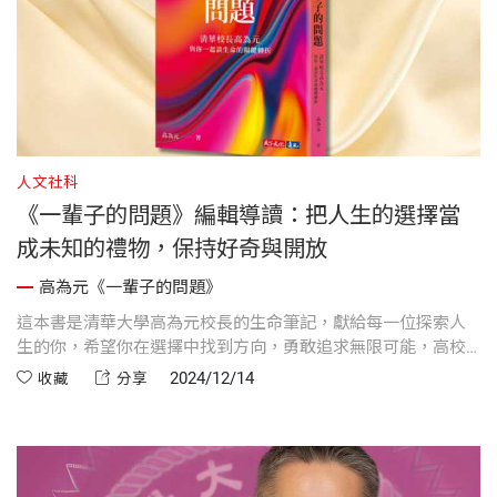
人文社科
《一輩子的問題》編輯導讀：把人生的選擇當
成未知的禮物，保持好奇與開放
高為元《一輩子的問題》
這本書是清華大學高為元校長的生命筆記，獻給每一位探索人
生的你，希望你在選擇中找到方向，勇敢追求無限可能，高校
長也叮嚀，期待沒有問題的人生，才是人生最大的問題。
2024/12/14
收藏
分享