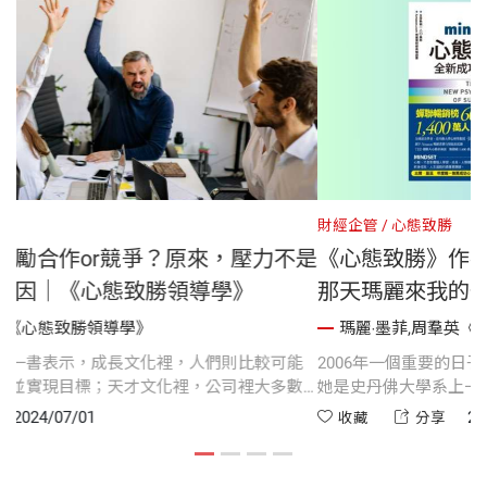
財經企管
心態致勝
出
你的公司文化鼓勵合作or競爭？原來，壓力不是
人才真正出走原因｜《心態致勝領導學》
瑪麗‧墨菲,周羣英《心態致勝領導學》
《心態致勝領導學》一書表示，成長文化裡，人們則比較可能
一起努力解決問題，並實現目標；天才文化裡，公司裡大多數
是
人傾向於彼此競爭而非合作。這些結果意義重大，因為員工認
2024/07/01
收藏
分享
了
為組織傾向於合作或是競爭，會影響他們的信任與認同。
的