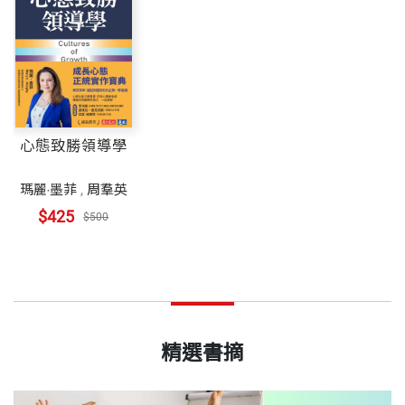
心態致勝領導學
瑪麗‧墨菲
,
周羣英
$425
$500
精選書摘