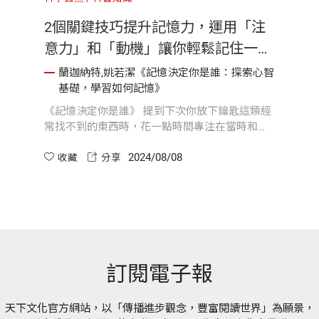
2個關鍵技巧提升記憶力，運用「注
意力」和「動機」讓你輕鬆記住一切
｜《記憶決定你是誰》
蘭迦納特,姚若潔《記憶決定你是誰：探索心智
基礎，學習如何記憶》
《記憶決定你是誰》 提到下次你放下鑰匙這類經
常找不到的東西時，花一點時間專注在當時和當
地的某個獨特事物，例如檯面的顏色，或鑰匙旁
2024/08/08
邊那疊未拆封的信件。只要一點點專心的動機，
收藏
分享
就能對抗大腦忽略日常事件的天性，建立較為明
顯的記憶，如此便有機會戰勝那些干擾的喧囂。
訂閱電子報
天下文化官方網站，以「傳播進步觀念，豐富閱讀世界」為願景，