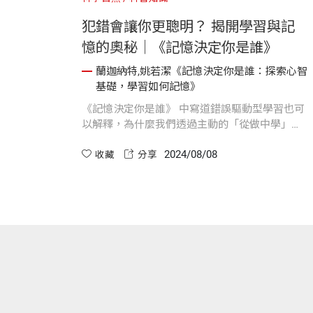
犯錯會讓你更聰明？ 揭開學習與記
憶的奧秘｜《記憶決定你是誰》
蘭迦納特,姚若潔《記憶決定你是誰：探索心智
基礎，學習如何記憶》
《記憶決定你是誰》 中寫道錯誤驅動型學習也可
以解釋，為什麼我們透過主動的「從做中學」，
會比被動的記憶學習得到更多好處。而記憶研究
2024/08/08
者從很久以前就知道，在充滿挑戰的情況下學習
收藏
分享
有不少好處。...