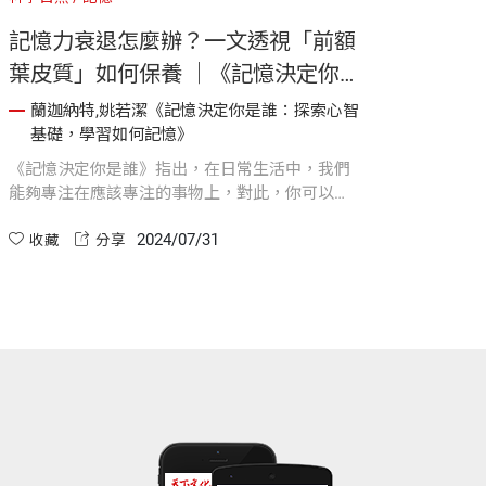
記憶力衰退怎麼辦？一文透視「前額
葉皮質」如何保養 ｜《記憶決定你
是誰》
蘭迦納特,姚若潔《記憶決定你是誰：探索心智
基礎，學習如何記憶》
《記憶決定你是誰》指出，在日常生活中，我們
能夠專注在應該專注的事物上，對此，你可以感
謝「前額葉皮質」的腦部區域。在本書中，前額
2024/07/31
葉皮質會出現很多次，因為它在我們日常生活記
收藏
分享
憶的成功與失敗裡扮演著耀眼的角色。關鍵是，
我們應該如何保養它？