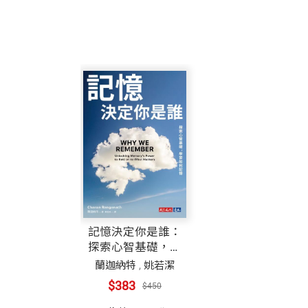
記憶決定你是誰：
探索心智基礎，學
習如何記憶
蘭迦納特
,
姚若潔
$383
$450