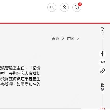
0
分
享
首頁
作家
記憶實驗室主任、「記憶
模型，長期研究大腦機制
導致阿茲海默症患者產生
許多獎項，如國際知名的
收
藏