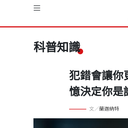
科普知識
犯錯會讓你
憶決定你是
文／
蘭迦納特