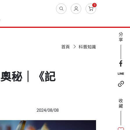
0
動
分
享
首頁
科普知識
的奧秘｜《記
收
藏
2024/08/08