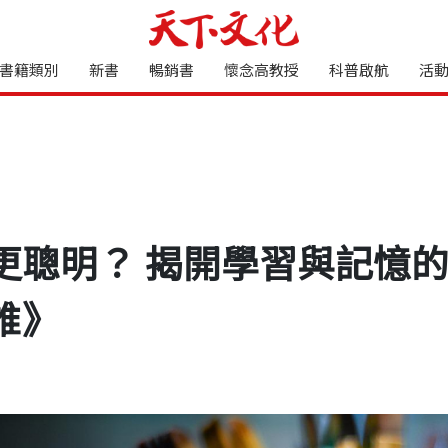
書籍類別
新書
暢銷書
懷念高教授
科普啟航
活
更聰明？ 揭開學習與記憶
誰》