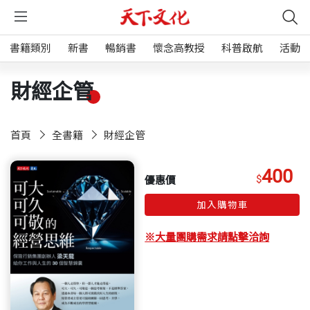
書籍類別
新書
暢銷書
懷念高教授
科普啟航
活動
財經企管
首頁
全書籍
財經企管
400
$
優惠價
加入購物車
※大量團購需求請點擊洽詢