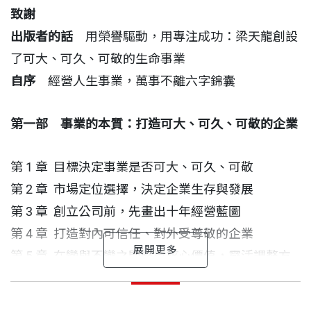
全局視野布局；做得久，靠的不是堅持與固執，而是
致謝
每一個決策都在為下一個十年鋪路；讓人尊敬，靠的
出版者的話
用榮譽驅動，用專注成功：梁天龍創設
不是口號與形象，而是在沒有人看見的地方，依然用
了可大、可久、可敬的生命事業
最高的標準對待每一件事。
自序
經營人生事業，萬事不離六字錦囊
這本書是以四十三年的光陰、帶領保險行銷集團從零
第一部 事業的本質：打造可大、可久、可敬的企業
到國際的梁天龍，寫給每一個正在經營人生事業的
人，無論你是創業者、主管，或只是想把人生事業做
第 1 章 目標決定事業是否可大、可久、可敬
好、過好的人，它不給你速成的公式，而是幫你建立
第 2 章 市場定位選擇，決定企業生存與發展
一套可以用一輩子的思考框架，讓你在每一個關鍵選
第 3 章 創立公司前，先畫出十年經營藍圖
擇面前，都知道自己為何出發、該往哪裡走，以及值
第 4 章 打造對內可信任、對外受尊敬的企業
不值得走下去。
第 5 章 在變與不變之間堅持核心價值，靈活調整方
法
「人生，就是創造生命中的事業。
自序
梁天龍 作者
經營人生事業，萬事不離六字錦囊
第 6 章 經營者的五個致命傷
出版日期
2026/06/30
事業不只是一家公司或一個頭銜，