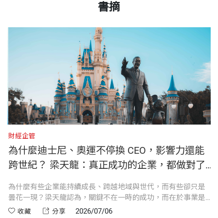
保險行銷集團創辦人，1954年生，1983年成立保險
書摘
花十年帶起一個部門，那是事業；
人生，就是創造生命中的事業。
行銷集團，現任世界華人保險大會創會主席、國際龍
第二部 產品的價值：解決客戶需求，掌握市場話語
用自己的方式把一件事做到讓人信任也是事業。
書號
BCB917
獎IDA執行委員會創會主席、IARFC國際認證財務顧
權
事業就是你這一生中認真投入、
這裡說的事業不只是一家公司或一個頭銜。花十年帶
問師協會大中華區主席、世界華人保險500強團隊
希望它開花結果的事情。
起一個部門，那是事業；用自己的方式把一件事做到
（CIA500）執行委員會創會主席等職。
第 7 章 先問能解決什麼問題，再談要做什麼產品
出版社
天下文化
不管你現在的角色是什麼，
讓人信任也是事業。事業就是你這一生中認真投入、
第 8 章 最好的洞察，都來自現場觀察
都可以擁有經營者的長期思維。
希望它開花結果的事情。
1983年，他從出版保險知識書籍與《保險行銷》、
第 9 章 等價銷售，讓價格回歸價值
看得遠、想得深、做得扎實，
《Advisers財務顧問》雜誌起步，至今累計出版超過
裝幀
平裝
第 10 章 透過自產自銷，掌握價值詮釋權
任何想把一件事做好、做久的人，
只要你正在經營這樣的一件事，你就會不斷面對同樣
五千萬冊金融保險相關叢書與手冊，成為世界華人保
第 11 章 每一個銷售行為，都是在培育消費者
財經企管
財
都值得練習這種思考方式。」
的問題：方向對不對、能不能走得遠、做的方式值不
險從業人員重要的專業資訊平台；1996年，創辦「世
第 12 章 價值是最好的護城河，不必害怕競爭者
天
為什麼迪士尼、奧運不停換 CEO，影響力還能
──梁天龍
開本
18.2×25.7×1.3cm
值得別人敬重。這三個問題，就是這本書要談的六個
界華人保險大會」，為華人保險業界規格最高、規模
第 13 章 最好的廣告是實力，而非用包裝建立競爭力
跨世紀？ 梁天龍：真正成功的企業，都做對了
字──可大、可久、可敬。
最大的國際型會議之一；1998年，創設「國際龍獎ID
這兩件事
誠摯推薦（依姓氏筆劃順序）
志
為什麼有些企業能持續成長、跨越地域與世代，而有些卻只是
深
A」獎項，截至2026年有逾195,000名來自17個國家
第三部 以人為本的事業根基：建立相互支持的協作
印刷規格
黑白
投
曇花一現？梁天龍認為，關鍵不在一時的成功，而在於事業是
台
這六個字誕生於許多年前一位夥伴要離職的故事。還
與地區、逾250家金融保險機構專業人士獲此殊榮，
體系
。
否具備兩個核心條件：可複製與可持續。前者代表成功的方法
看
2026/07/06
收藏
分享
高希均｜遠見．天下文化事業群創辦人
記得那天我跟他談了很久，我對他說：「你要去外面