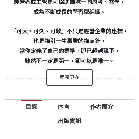
經營者或主管更可協助團隊一同思考、共學，
成為不斷成長的學習型組織。
「可大、可久、可敬」不只是經營企業的座標，
也是指引一生事業的指南針，
當你定義了自己的標準，即已超越競爭，
雖然不一定是第一，卻可以是唯一。
偉大的企業，始於一個清晰的終點；失敗的企業，死
於一個模糊的起點。企業如此，人生亦然。許多人都
在熱血的起點燃燒殆盡，從未想清楚三個最根本的問
目錄
序言
作者簡介
題：做不做得大？做不做得久？做的方式可不可敬？
出版資訊
做得大，靠的不是資金與運氣，而是從第一天起就以