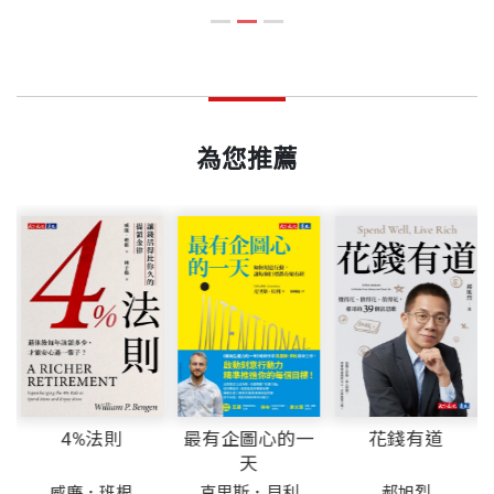
是全球華人保險業「典範、完美、尊貴」的標竿。20
能被複製、放大，後者則代表每一步努力都能累積成下一步的
功
郝旭烈｜郝聲音Podcast主持人
展
基礎，最終建立起不依賴個人、而是由品牌與制度驅動的永續
可
找工作可以，但你要記得一個方法，去找一間可大、
02年起，他更啟動系統性的行業生態調研，成為金融
ISBN
9786264179454
第 14 章 品德、格局、能力的人才黃金順序
經營模式。
內
​謝文憲｜企業講師．職場作家．主持人
可久、可敬的公司。先看那家公司做不做得大，做不
保險行業、監理機關與學術單位引用的重要數據來
伴
第 15 章 企業要持續成長與永續發展，重點是培養經
久
大，你就沒有發展空間；再看它做不做得久，做不
源；2021年，成立保險科技事業部，打造AI專業領域
營型人才
頁數
200
久，你就是在替一艘即將沉沒的船工作；最後再看它
大模型的事業第二成長曲線。
第 16 章 傳遞企業價值最好方法，是讓每個人都懂
為您推薦
可不可敬，也就是客戶和夥伴尊不尊敬它，不可敬的
「為什麼」
公司既做不久，也做不大。」
「心懷保險行銷，放眼全球保險」為其創辦保險行銷
第 17 章 讓溝通成為投資，而不是浪費
重量
448
集團的初衷，也是他畢生志業的縮影。四十三年的發
第 18 章 情理法，管理的順序
意外的，這套邏輯愈說愈通順，後來我把同樣的話拿
展下，保險行銷集團已形成涵蓋專業出版、國際會
第 19 章 打造「家文化」，把信念落實在每一天的行
來跟想創業的夥伴講、跟公司內部的主管講、跟身邊
議、認證培訓、生態調研、AI科技賦能與愛心公益的
動
其他的經營者或企業高階主管講。我發現不管對象是
國際化艦隊式經營架構，協助華人保險從業人員看見
誰，這三個問題都問得通。要不要接下一個機會、要
世界，也讓世界重新定位華人保險從業人員的專業價
第四部 長期主義的堅持：贏得尊重與信任
不要投入一段合作，甚至是要不要跟一個人度過一
值與國際地位，是當代華人金融保險教育界最具代表
4%法則
最有企圖心的一
花錢有道
生，把可大、可久、可敬問一遍，很多原本糾結的選
性的開創者。
第 20 章 贏得市場信任，是以年計算的長期工作
天
擇就會清楚很多。於是，這六個字便從一句脫口而出
威廉．班根
克里斯．貝利
郝旭烈