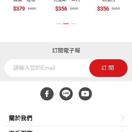
第 21 章 做對事的兩個檢查標準：可複製、可持續
的話，變成我們公司做任何決策時的羅盤。這個羅盤
$379
$356
$356
$480
$450
$450
第 22 章 精準判斷最佳擴張時機
不僅可用在決策判斷上，更值得做為行事的圭臬。
劉子寧 採訪整理
第 23 章 守住核心價值，有利可圖但不唯利是圖
政治大學政治系畢業，現為專職寫作者，致力於覺察
第 24 章 財務是企業的照妖鏡
但它有兩個順序。你在做選擇的時候，順序是可大、
每段人生故事中的閃光點，將其挖掘、拋光，被更多
第 25 章 跟同仁站在同一側，為夥伴的未來負責
可久、可敬，也就是先看這件事有沒有空間，再看能
人閱讀與傳頌。
訂閱電子報
不能持續，最後再看值不值得敬重。這個順序幫你判
第五部 一輩子的經營：人生就是創造生命中的事業
斷方向，避免一開始就走錯路。但你選好了、開始做
曾任美好金融內容部資深撰述、《30雜誌》記者。合
訂閱
的時候，順序要倒過來，也就是先從可敬做起，把事
著有《情境智慧》、《極限賽局》、《投資的底氣》
第 26 章 事業是人生的舞台，如何讓工作與價值一
情做到讓人敬重，敬重就會帶來信任，信任則帶來持
等多本書籍（天下文化出版），作品曾獲金鼎獎、亞
致？
續，持續帶來規模。可敬則可久，可久則可大。
洲卓越新聞獎、台灣醫療報導獎。
第 27 章 用三十年眼光做決策，培養人生的長期思維
第 28 章 虛心求教，是人生最好的學習方式
選擇的時候看終點，執行的時候看起點。這兩個順序
第 29 章 做個言行一致、台上台下都一樣的人
關於我們
是全書三十個章節的主軸，以及它在經營中的各種展
​第 30 章 低調做人，高規格做事
開。但在你開始讀之前，有幾件事我想先說清楚。