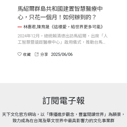
馬紹爾群島共和國建置智慧醫療中
心，只花一個月！如何辦到的？
林惠君,陳育晟《這樣愛，給世界更多可能》
2024年12月，總統賴清德出訪馬紹爾，出席「人
工智慧暨遠距醫療中心」啟用儀式，推動台馬智
慧醫療合作。面對當地七成病患需海外轉診的挑
2025/06/06
戰，臺灣北醫大體系結合AI、遠距與醫療資訊化
收藏
分享
技術，協助建構現代醫療系統。國際醫療合作須
從在地需求出發，透過雙方持續溝通與共擬目
標，實現可行且永續的健康願景。
訂閱電子報
天下文化官方網站，以「傳播進步觀念，豐富閱讀世界」為願景，
致力成為在台灣及華文世界中最具影響力的文化事業群