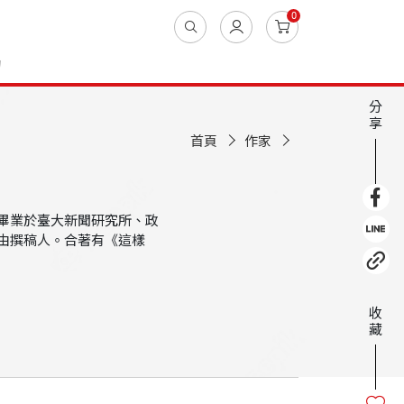
0
動
分
享
首頁
作家
畢業於臺大新聞研究所、政
由撰稿人。合著有《這樣
收
藏