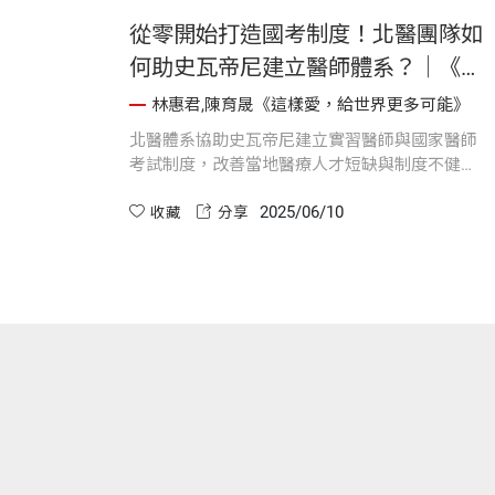
從零開始打造國考制度！北醫團隊如
何助史瓦帝尼建立醫師體系？｜《這
樣愛，給世界更多可能》
林惠君,陳育晟《這樣愛，給世界更多可能》
北醫體系協助史瓦帝尼建立實習醫師與國家醫師
考試制度，改善當地醫療人才短缺與制度不健全
的問題。透過制度設計、實地觀摩與專業培訓，
2025/06/10
成功推動國考制度上路，成為提升醫療品質的重
收藏
分享
要里程碑，也為其他邦交國建立合作典範。截至
2024年，已有過半醫學生通過國考並投入當地醫
療服務。