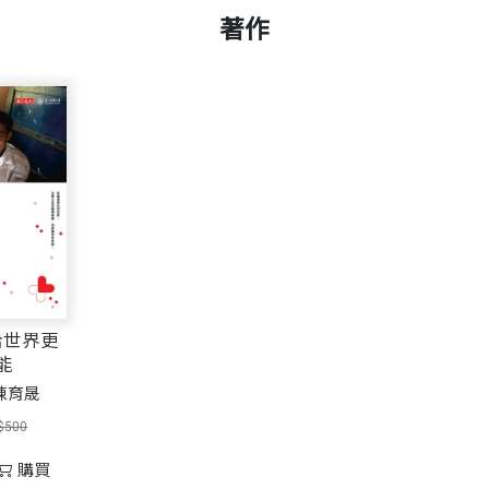
著作
給世界更
能
陳育晟
$500
購買