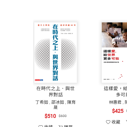
在時代之上．與世
這樣愛，
界對話
多可
丁希如
,
邵冰如
,
陳育
林惠君
,
晟
$425
$510
$600
收藏