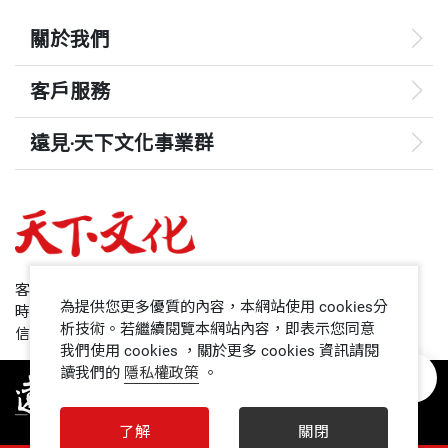
關於我們
客戶服務
遠見‧天下文化事業群
遠見
哈佛商業評論
50+
客服專線：+886 2 2662-0012
為提供您更多優質的內容，本網站使用 cookies分
時間：週一~週五9:00~12:30;13:30~17:00
領導影響力學院
析技術。若繼續閱覽本網站內容，即表示您同意
信箱：service@cwgv.com.tw
我們使用 cookies ，關於更多 cookies 資訊請閱
讀我們的
隱私權政策
。
1號課堂
未來親子
了解
關閉