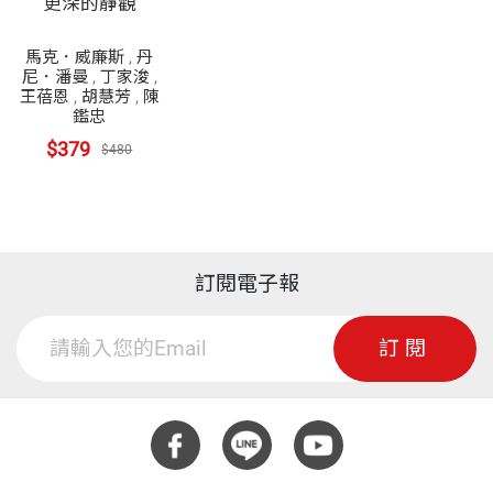
更深的靜觀
馬克．威廉斯
,
丹
尼．潘曼
,
丁家浚
,
王蓓恩
,
胡慧芳
,
陳
鑑忠
$379
$480
訂閱電子報
訂閱