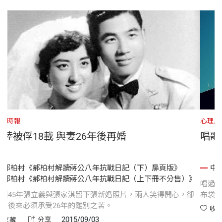
中國時報
心
在陸被俘18載 與妻26年後再婚
唱
郝柏村《郝柏村解讀蔣公八年抗戰日記（下）扉頁版》
郝柏村《郝柏村解讀蔣公八年抗戰日記（上下冊不分售）》
唱
民國45年張立義與張家淇留下張新婚照片，兩人笑得開心，卻
布
不知後來必須承受26年的離別之苦。
爸
2015/09/03
收藏
分享