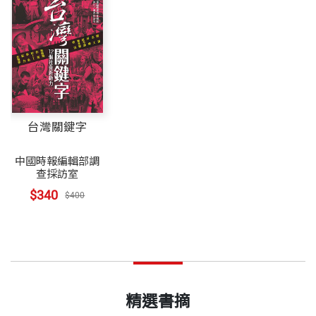
台灣關鍵字
中國時報編輯部調
查採訪室
$340
$400
精選書摘