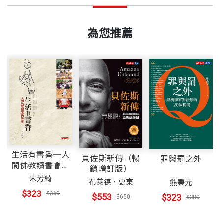
戴昌鳳 作者
出版日期
2011/05/18
Chater 2 探訪珊瑚礁
美國耶魯大學生物學博士。從事台灣珊瑚礁生態研究
2-1 潮間帶觀察
三十餘年，潛水足跡遍及台灣、離島以及東沙、南沙
為您推薦
2-2 浮潛
書號
BBT2009
太平島等。現任台灣大學海洋研究所教授、台灣珊瑚
2-3 水肺潛水
礁學會常務理事。發表學術論文百餘篇及專書數本。
2-4 海底攝影
著有『台灣珊瑚圖鑑』(貓頭鷹出版)、『台灣的海
出版社
大樹文化
洋』(遠足文化出版)、『台灣珊瑚礁地圖』(上下兩
Chater 3 台灣的珊瑚礁
冊，天下文化出版)。
3-1 地形與地質
戴昌鳳 攝影
裝幀
軟皮精裝
3-2 海岸地形
美國耶魯大學生物學博士。從事台灣珊瑚礁生態研究
3-3 海洋環境
生活有書香─人
三十餘年，潛水足跡遍及台灣、離島以及東沙、南沙
貝佐斯新傳（暢
罪與罰之外
3-4 化石珊瑚礁
間佛教讀書會的
銷增訂版）
開本
14.8×21cm
太平島等。現任台灣大學海洋研究所教授、台灣珊瑚
故事
宋芳綺
3-5 現生珊瑚礁4
布萊德．史東
熊秉元
礁學會常務理事。發表學術論文百餘篇及專書數本。
$323
$380
$553
$323
$650
$380
著有『台灣珊瑚圖鑑』(貓頭鷹出版)、『台灣的海
Chater 4 蘭嶼 小琉球 北方三島 基隆嶼 龜山
印刷規格
彩色