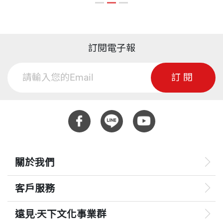
洋』(遠足文化出版)、『台灣珊瑚礁地圖』(上下兩
島 東沙 南沙
冊，天下文化出版)。
4-3-1 台灣北部海岸
ISBN
9789862167380
林松霖 繪者
4-3-2 麟山鼻
訂閱電子報
1962年生，復興商工美工科畢業，擅長自然生態插
4-3-3 石門
畫，畫風寫實精確，繪作『獨角仙』曾獲小太陽最佳
4-3-4 野柳岬
頁數
255
訂閱
插畫獎。
4-3-5 龜吼漁港至駱駝岩
4-3-6 外木山
繪有『台灣野生蘭賞蘭大圖鑑』、『台灣蜥蜴自然
重量
674
4-3-7 和平島
誌』、『自然老師沒教的事1─100堂都會自然課』、
4-3-8 八斗子
『台灣珊瑚礁地圖本島篇』、『菜市場水果圖鑑』
（以上均由遠見天下文化出版），其中『菜市場水果
關於我們
Chater 5 深澳岬
圖鑑』榮獲2013年金鼎獎最佳非文學類圖書獎。
5-2 東北角及宜蘭海岸
客戶服務
5-2-1 東北角海岸
『都會賞樹秘笈─100種樹木圖像記憶法』是最新完
5-2-2 南雅
遠見‧天下文化事業群
成的力作。