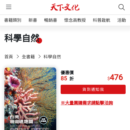
書籍類別
新書
暢銷書
懷念高教授
科普啟航
活動
科學自然
首頁
全書籍
科學自然
優惠價
476
85
$
折
貨到通知我
※大量團購需求請點擊洽詢