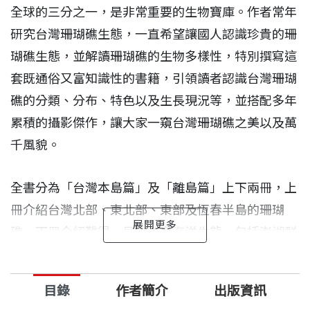
全球的三分之一，是非常重要的生物寶庫。作者常年
研究台灣珊瑚礁生態，一直希望讓國人認識珍貴的珊
瑚礁生態，並解讀珊瑚礁的生物多樣性，特別撰寫這
套既通俗又富知識性的書籍，引領讀者認識台灣珊瑚
礁的分類、分布、特色以及生長現況等，並搭配多年
累積的攝影傑作，讓大家一窺台
灣珊瑚礁之美以及萬
千風貌。
全書分為「台灣本島篇」及「離島篇」上下兩冊，上
冊介紹台灣北部、東北部、東部及恆春半島的珊瑚
礁，下冊介紹難得一見的離島海洋生態，包括澎湖群
島、綠島、蘭嶼、小琉球、北方三島、基隆嶼、龜山
島、東沙環礁和南沙太平島等，可謂套書在手，台灣
目錄
作者簡介
出版資訊
的珊瑚礁全貌盡收眼底。