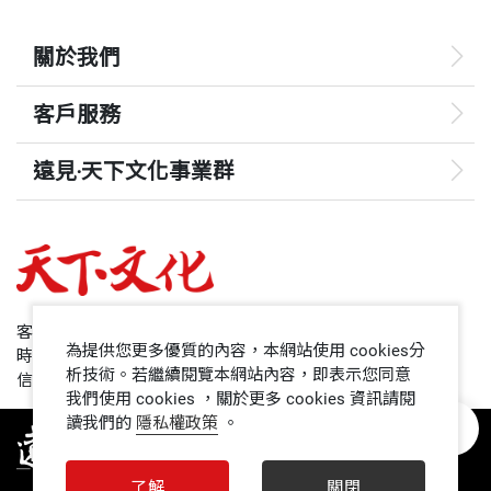
在的費曼圖，因而改變了基礎物理觀念化與計算的過
關於我們
程，成為可能是近代科學史上，最膾炙人口的一種表
述方式。
客戶服務
費曼是一位非常能幹有為的教育家，在他一生所獲多
遠見‧天下文化事業群
得數不清的各式各樣獎賞中，他特別珍惜1972年獲得
遠見
的厄司特杏壇獎章（OerstedMedalforTeaching）。
哈佛商業評論
《費曼物理學講義》一書最初發行於1963年，當時有
50+
客服專線：+886 2 2662-0012
位《科學美國人》雜誌的書評稱該書為「……真是難
為提供您更多優質的內容，本網站使用 cookies分
時間：週一~週五9:00~12:30;13:30~17:00
啃，但是非常營養，尤其是風味絕佳，為二十五年來
領導影響力學院
析技術。若繼續閱覽本網站內容，即表示您同意
信箱：service@cwgv.com.tw
我們使用 cookies ，關於更多 cookies 資訊請閱
僅見！是教師及最優秀入門學生的指南。」
讀我們的
隱私權政策
。
1號課堂
為了增長一般民眾的物理知識，費曼博士寫了一本
未來親子
了解
關閉