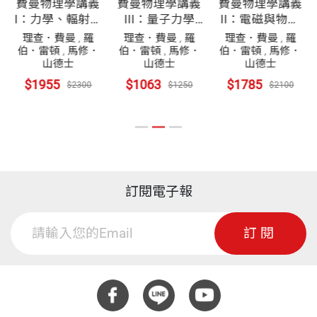
費曼物理學講義
費曼物理學講義
費曼物理學講義
近第一學期的尾聲，他並沒打算再趕進度，而是花了
開本
15.1×22.8cm
I：力學、輻射與
III：量子力學
II：電磁與物質
（Sin-ItiroTomonaga）、許溫格（JulianSchwinge
熱套書（共6
（共3冊，平裝
（共5冊，平裝
三堂課和學生談談求學的態度和方法。
理查．費曼
,
羅
理查．費曼
,
羅
理查．費曼
,
羅
r）兩人，共同獲得該年度的諾貝爾物理獎。
冊）（平裝）
版）
版）
伯．雷頓
,
馬修．
伯．雷頓
,
馬修．
伯．雷頓
,
馬修．
山德士
山德士
山德士
印刷規格
黑白
他向學生開示了：怎麼面對進來一流學校之後，不再
$1955
$1063
$1785
$2300
$1250
$2100
費曼博士為量子電動力學理論解決了不少問題，同時
名列前茅的事實；要學好物理，必須先學會哪些數學
他首創了一個解釋液態氦超流體現象的數學理論。之
知識和工具；更重要的是，費曼還示範給學生看——
後，他跟葛爾曼（MurrayGell-Mann）合作，研究弱
ISBN
4713510946770
如何抓物理學講義的重點，如何解物理習題！接下來
交互作用（例如貝他衰變），做了許多奠基工作。
是一堂談到「慣性導引」的課。這些就是費曼認為
訂閱電子報
「不幸被遺漏掉」的四堂課。
頁數
0
後來數年，費曼成為發展夸克（quark）理論的關鍵
人物，提出了在高能量質子對撞過程中的成子（part
訂閱
《費曼物理學訣竅》內容更基礎，主題更實用，從中
on）模型。
重量
3142
學生到研究生都會受用無窮。我們可以從書中感受
到，費曼確實是一位難得的好老師。
在這些重大成就之外，費曼博士把一些基本的新計算
技術跟記法，介紹給了物理學。其中包括幾乎無所不