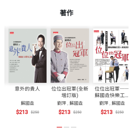
著作
Q
意外的貴人
位位出冠軍(全新
位位出冠軍
增訂版)
蘇國垚快樂
哲學
垚
蘇國垚
劉萍
,
蘇國垚
劉萍
,
蘇國
$213
$213
$213
$280
$250
$250
$25