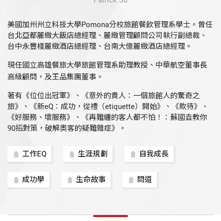
Patrick Su
美國加州州立科技大學Pomona分校旅館餐飲管理系學士。曾任
台北亞都麗緻大飯店總經理、麗緻管理顧問公司執行副總裁、
台中永豐棧麗緻酒店總經理、台南大億麗緻酒店總經理。
現任
國立高雄餐旅大學旅館管理系助理教授、中華航空董事長
高級顧問，及王品集團董事。
著有《位位出冠軍》、《意外的貴人：一個旅館人的驚奇之
旅》、《新eQ：成功，從禮（etiquette）開始》、《款待》、
《好服務、壞服務》、《再難纏的客人都不怕！：蘇國垚教你
90招對策，破解奧客的疑難雜症》。
工作EQ
生涯規劃
自我成長
成功學
生命故事
問道