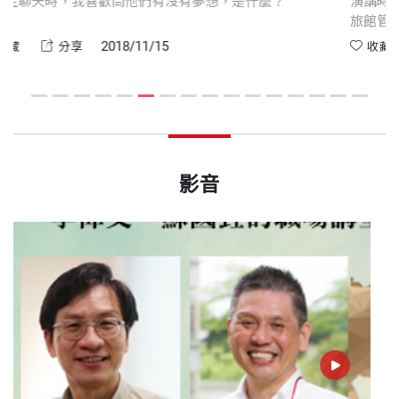
有夢想，是什麼？
演講時，常有人問我，「蘇老師，你從
旅館管理嗎？」當然不是，我只是大概
向，選定方向後，一步步去實踐。做得
2018/11/14
收藏
分享
整與聚焦。
影音