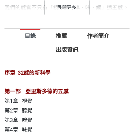
我們的感官不只有「視、聽、嗅、味、觸」這五感。
還有癢覺、痛覺、冷熱覺、本體感覺（肢體位置）、
前庭感覺（平衡、導航）、胃腸道感覺（飢餓感、渴
目錄
推薦
作者簡介
感 ……）、內感受（心跳、血壓、呼吸 ……），甚至難
出版資訊
以具體捉摸的直覺、敏感等等，我們共有32種感官！
序章 32感的新科學
這本書充滿豐富有趣的研究成果，譜出了美妙的感官
交響曲，
第一部 亞里斯多德的五感
第1章 視覺
揭示了「使我們成為人類的種種能力」背後的科學。
第2章 聽覺
32種感官知識都是非常實用的，可運用在身心保健、
第3章 嗅覺
育兒、人際關係、決策判斷、文化觀察上，令我們更
第4章 味覺