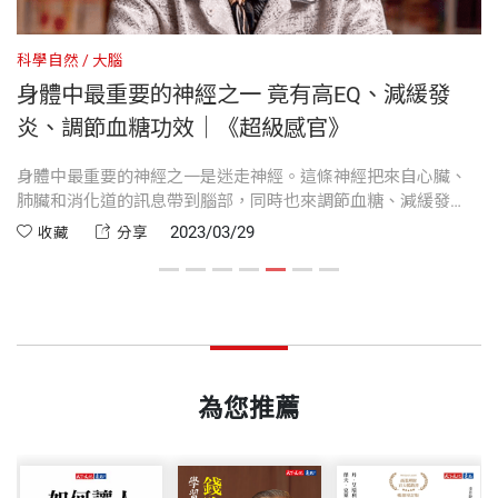
s》和《She, Myself and I》、以及四本兒童讀物。獲
裝幀
軟皮精裝
第15章 敏感
但「眼界」這種說法太狹隘了，應當是說：令我大開
得的獎項包括2017年英國醫學記者協會的年度專題
第16章 改變的感覺
所有感官的界限！
科學自然
大腦
科
獎、澳洲2010年度健康新聞記者獎、澳洲雜誌業貝爾
身體中最重要的神經之一 竟有高EQ、減緩發
開本
14.8×21cm
獎年度作家、以及歐洲在線新聞最佳報導獎。
誌謝
—— 胡柏（Rowan Hooper），《超人類》作者
炎、調節血糖功效｜《超級感官》
視
身體中最重要的神經之一是迷走神經。這條神經把來自心臟、
暈
參考資料
印刷規格
黑白
路
肺臟和消化道的訊息帶到腦部，同時也來調節血糖、減緩發
秘
令人著迷……你再也不會以老舊方式，思考你的感官
鄧子衿 譯者
炎、高EQ、好的記憶力...等功效，但是想要好好的使用它可不
2023/03/29
收藏
分享
了。
專職科普作者與譯者，中興大學植物系畢業，陽明大
容易，你需要維持下文中良好的生活習慣來保持迷走神經張
力。
學微生物暨免疫學研究所碩士，主要翻譯生命科、飲
ISBN
9786263551350
—— 哈蒙德（Claudia Hammond），英國作家，電視
食與醫學類科普書籍，曾獲吳大猷科普翻譯獎銀籤
節目主持人
獎，譯稿散見於《科學人》與《國家地理》雜誌，另
頁數
424
譯有《與路共生》、《超級感官》及《與達爾文共進
為您推薦
晚餐》等書。
《超級感官》告訴我們，如何以更好的方式訓練我們
的感官能力，從平衡感到同理心，從直覺到自我意
重量
617