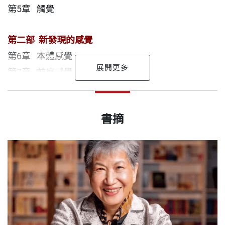
健康、更機敏、更快樂、更富足，讓我們超級有感！
第5章 觸覺
第二部 新發現的感覺
第6章 本體感覺
第7章 前庭感覺
第8章 內感受
不同凡響……每個有身體的人，都應該讀一讀。
艾瑪．楊恩 作者
第9章 溫覺
出版日期
2023/03/30
屢獲殊榮的科學與健康新聞記者、暢銷書作家，擁有
書摘
第10章 痛覺
—— 文斯（Gaia Vince），《自然》期刊、《新科學
心理學學位，在《衛報》、《雪梨前鋒晨報》、《新
第11章 胃腸道感覺
家》編輯
書號
BWS181
科學家》雜誌的工作資歷超過二十年。目前受聘於英
國心理學會，擔任特約撰稿人。
第三部 感官交響曲
第12章 方向感
《超級感官》改變了我感知這個世界的方式，真是令
出版社
天下文化
《超級感官》是她的最新科普讀物，另著有心理勵志
第13章 性別差異
我大開眼界！
書《Sane》、兩本青少年小說《Here Lie the Secret
第14章 感官與情緒