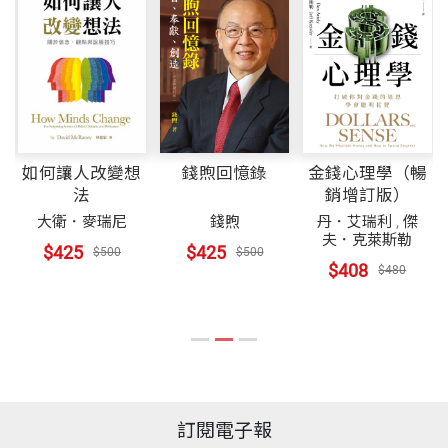
識……閱讀《超級感官》是一種感官上的愉悅。
—— 墨黔（Jo Marchant），暢銷書《治癒力》作者
令人讚嘆的感官世界指南，會讓您驚訝於自己驚人的
如何讓人改變想
錢煦回憶錄
金錢心理學（暢
感知能力。
法
銷增訂版）
大衛．麥瑞尼
錢煦
丹．艾瑞利
,
傑
艾瑪．楊恩透過尖端科學和非凡的個人故事，提供了
夫．克萊斯勒
$425
$425
$500
$500
$408
以實證為基礎的策略，打破一些流傳已久的迷思，可
$480
讓我們保護和調整自身的感知能力，在生活中做出改
變。
—— 羅伯森（David Robson），《智力陷阱》作者
訂閱電子報