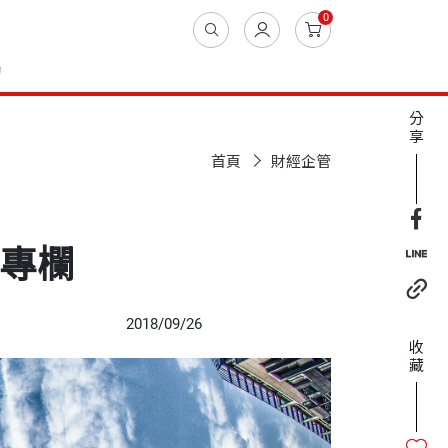
0
動
分
享
首頁
財經企管
報專欄
2018/09/26
收
藏