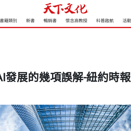
書籍類別
新書
暢銷書
懷念高教授
科普啟航
活
AI發展的幾項誤解-紐約時