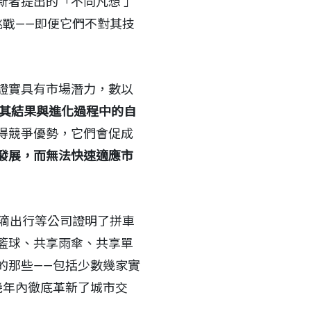
新者提出的「不同凡想 」
到挑戰——即便它們不對其技
證實具有市場潛力，數以
其結果與進化過程中的自
得競爭優勢，它們會促成
發展，而無法快速適應市
滴滴出行等公司證明了拼車
籃球、共享雨傘、共享單
的那些——包括少數幾家實
幾年內徹底革新了城市交