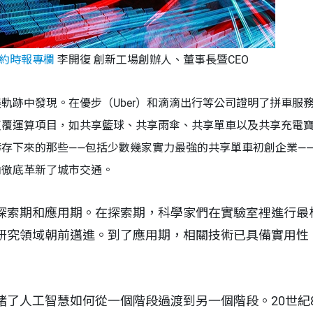
約時報​專欄
李開復 創新工場創辦人、董事長暨CEO
軌跡中發現。在優步（Uber）和滴滴出行等公司證明了拼車服
反覆運算項目，如共享籃球、共享雨傘、共享單車以及共享充電
存下來的那些——包括少數幾家實力最強的共享單車初創企業—
內徹底革新了城市交通。
探索期和應用期。在探索期，科學家們在實驗室裡進行最
研究領域朝前邁進。到了應用期，相關技術已具備實用性
了人工智慧如何從一個階段過渡到另一個階段。20世紀80