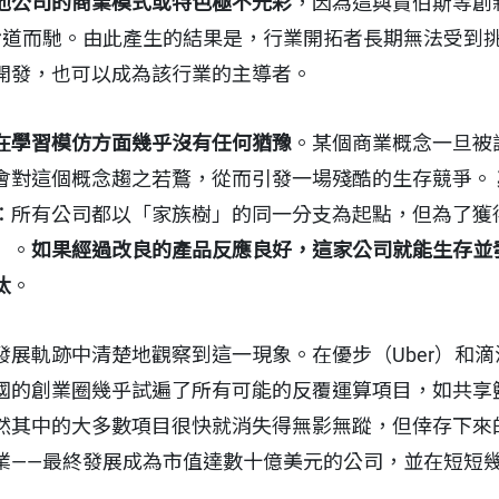
他公司的商業模式或特色極不光彩
，因為這與賈伯斯等創
erent）背道而馳。由此產生的結果是，行業開拓者長期無法受
開發，也可以成為該行業的主導者。
在學習模仿方面幾乎沒有任何猶豫
。某個商業概念一旦被
會對這個概念趨之若鶩，從而引發一場殘酷的生存競爭。
：所有公司都以「家族樹」的同一分支為起點，但為了獲
」。
如果經過改良的產品反應良好，這家公司就能生存並
汰
。
發展軌跡中清楚地觀察到這一現象。在優步（Uber）和
國的創業圈幾乎試遍了所有可能的反覆運算項目，如共享
然其中的大多數項目很快就消失得無影無蹤，但倖存下來
業——最終發展成為市值達數十億美元的公司，並在短短