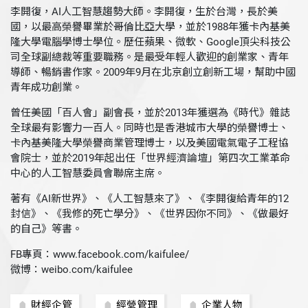
李開復，AI人工智慧趨勢大師。李開復，生於台灣，長於美
國，以最高榮譽畢業於哥倫比亞大學，並於1988年獲卡內基美
隆大學電腦學博士學位。歷任蘋果、微軟、Google頂尖科技公
司全球副總裁等重要職務。是最受年輕人歡迎的創業家、青年
導師、暢銷書作家。2009年9月在北京創立創新工場，幫助中國
青年成功創業。
曾任美國「百人會」副會長，並於2013年獲選為《時代》雜誌
全球最有影響力一百人。同時也是香港城市大學的榮譽博士、
卡內基美隆大學榮譽商業管理博士，以及美國電氣電子工程協
會院士，並於2019年起出任「世界經濟論壇」第四次工業革命
中心的人工智慧委員會聯席主席。
著有《AI新世界》、《人工智慧來了》、《李開復給青年的12
封信》、《我修的死亡學分》、《世界因你不同》、《做最好
的自己》等書。
FB專頁：www.facebook.com/kaifulee/
微博：weibo.com/kaifulee
財經企管
經營管理
企業人物