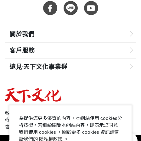
關於我們
客戶服務
遠見‧天下文化事業群
遠見
哈佛商業評論
50+
客服專線：+886 2 2662-0012
為提供您更多優質的內容，本網站使用 cookies分
時間：週一~週五9:00~12:30;13:30~17:00
領導影響力學院
析技術。若繼續閱覽本網站內容，即表示您同意
信箱：service@cwgv.com.tw
我們使用 cookies ，關於更多 cookies 資訊請閱
讀我們的
隱私權政策
。
1號課堂