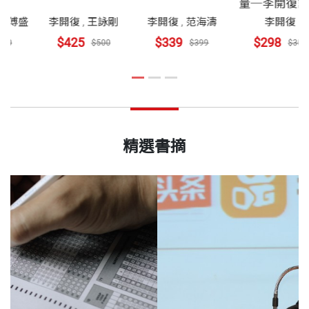
壟斷
量─
博
復
,
汪華
,
傅盛
李開復
,
王詠剛
李開復
,
范海濤
$272
$425
$339
$2
$320
$500
$399
精選書摘