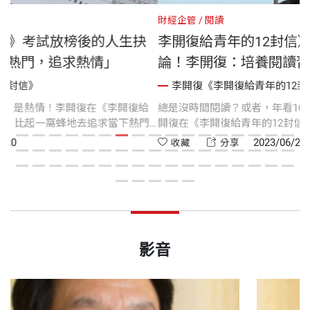
財經企管
閱讀
的人生抉
李開復給青年的12封信》多讀歷史、少讀
情」
論！李開復：培養閱讀習慣先選對書
李開復《李開復給青年的12封信》
《李開復給
總是沒時間閱讀？或者，年看100本書卻像沒吸收？AI
求當下熱門
開復在《李開復給青年的12封信》談到閱讀習慣，他認
做你愛的的
是一件需要堅持的事，選書也有「3多3少」的小訣竅！
2023/06/20
收藏
分享
影音