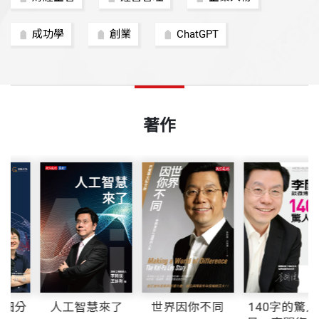
成功學
創業
ChatGPT
著作
業就是要細分
人工智慧來了
世界因你不同
140