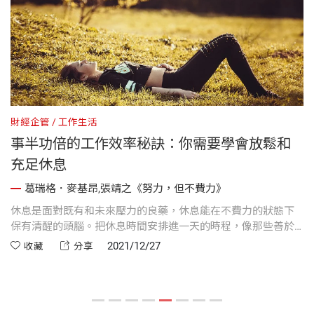
財經企管
工作生活
財
事半功倍的工作效率秘訣：你需要學會放鬆和
充足休息
葛瑞格．麥基昂,張靖之《努力，但不費力》
上
休息是面對既有和未來壓力的良藥，休息能在不費力的狀態下
當
優
保有清醒的頭腦。把休息時間安排進一天的時程，像那些善於
從
利用自己身體自然節奏的頂尖人士。
勢
2021/12/27
收藏
分享