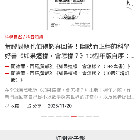
科學自然
科普知識
科
荒謬問題也值得認真回答！幽默而正經的科學
好書《如果這樣，會怎樣？》10週年版自序：
因為在乎，所以有意義
蘭德爾．門羅,黃靜雅《如果這樣，會怎樣？（1+2套書）》
蘭德爾．門羅,黃靜雅《如果這樣，會怎樣？（10週年增訂
，
版）》
務
在全球百萬暢銷《如果這樣，會怎樣？》出版十週年之際，作
電
奇
者門羅回望自己從小以數學探索世界的好奇心，以及讀者提出
但
的荒謬問題如何引導他踏上一段意想不到的科學旅程。從童年
弱
2025/11/20
收藏
分享
與母親的對話，到電視數學節目「最原點」的啟發，再到簽書
大
會上遇見因這本書而愛上科學的孩子們，他重新思考科學的本
外
質——不是為知識庫多添一條事實，而是為「我們在乎的問題」
送
找答案。那些看似荒唐的提問，正因有人真心好奇，才讓科學
訂閱電子報
變得有意義。