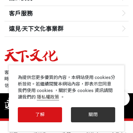
客戶服務
遠見‧天下文化事業群
遠見
哈佛商業評論
50+
客服專線：+886 2 2662-0012
為提供您更多優質的內容，本網站使用 cookies分
時間：週一~週五9:00~12:30;13:30~17:00
領導影響力學院
析技術。若繼續閱覽本網站內容，即表示您同意
信箱：service@cwgv.com.tw
我們使用 cookies ，關於更多 cookies 資訊請閱
讀我們的
隱私權政策
。
1號課堂
未來親子
了解
關閉
人文空間
0