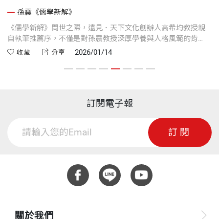
乏的那一塊基石
孫震《儒學新解》
的
《儒學新解》問世之際，遠見．天下文化創辦人高希均教授親
高
。
自執筆推薦序，不僅是對孫震教授深厚學養與人格風範的肯
詞
定，更是在價值混亂、社會轉型之際，對儒家思想發出的時代
本
2026/01/14
收藏
分享
呼喚。高希均教授以溫厚誠摯的語氣，鋪陳儒學在當代的實用
時
性與必要性，讓我們重新思考倫理、制度與文明未來的關係。
建
代
訂閱電子報
訂閱
關於我們