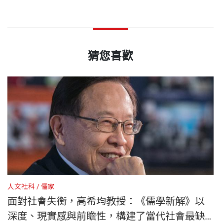
猜您喜歡
人文社科
儒家
人
面對社會失衡，高希均教授：《儒學新解》以
深度、現實感與前瞻性，構建了當代社會最缺