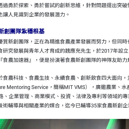
透過勇於探索、勇於嘗試的創新思維，針對問題提出突破
也讓人見識到企業的發展潛力。
新創團隊紮穩根基
優質新創團隊，正在為精進食農產業發展而努力，但同時
食研究發展與青年人才育成的魏應充先生，於2017年設
『食農加速器』，便是扮演著食農新創團隊的神隊友助力
於食農科技、食農生技、永續食農、創新飲食四大面向，
ure Mentoring Service，簡稱MIT VMS），廣邀
商通路、企業管理、商業模式、投資、法律及專利等領域的
技術輔導與相關產業的媒合，迄今已輔導35家食農新創企