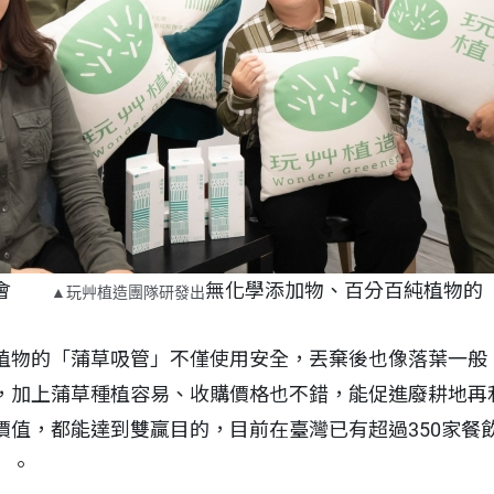
基金會
無化學添加物、百分百純植物的
▲玩艸植造團隊研發出
植物的「蒲草吸管」不僅使用安全，丟棄後也像落葉一般，
，加上蒲草種植容易、收購價格也不錯，能促進廢耕地再
價值，都能達到雙贏目的，目前在臺灣已有超過350家餐
」。