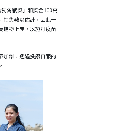
力獨角獸獎」和獎金100萬
，損失難以估計，因此一
隻捕撈上岸，以施打疫苗
添加劑，透過投餵口服的
。