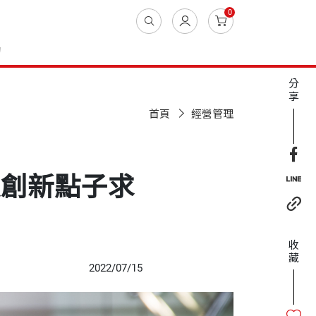
0
動
分
享
首頁
經營管理
以創新點子求
收
藏
2022/07/15