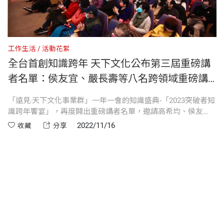
工作生活
活動花絮
人
沙
全台首創知識跨年 天下文化公布第三屆重磅講
者名單：侯友宜、嚴長壽等八名跨領域重磅講
者 分享超越自我之道共迎2023
「遠見‧天下文化事業群」一年一會的知識盛典-「2023突破者知
為
識跨年饗宴」，再度開出重磅講者名單，邀請高希均、侯友
天
，
宜、嚴長壽、江賢二、周俊吉、陳美伶、劉若瑀、郭強生等八
3
2022/11/16
收藏
分享
盾
位重量級講者齊聚，優人神鼓擔任表演嘉賓，並由知名主持人
益
王文華擔綱主持，陪讀者一起超越自我、迎向更好的2023。