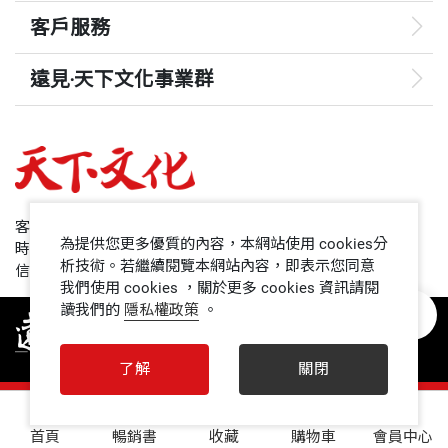
客戶服務
遠見‧天下文化事業群
遠見
哈佛商業評論
50+
客服專線：+886 2 2662-0012
為提供您更多優質的內容，本網站使用 cookies分
時間：週一~週五9:00~12:30;13:30~17:00
領導影響力學院
析技術。若繼續閱覽本網站內容，即表示您同意
信箱：service@cwgv.com.tw
我們使用 cookies ，關於更多 cookies 資訊請閱
讀我們的
隱私權政策
。
1號課堂
未來親子
了解
關閉
人文空間
0
首頁
暢銷書
收藏
購物車
會員中心