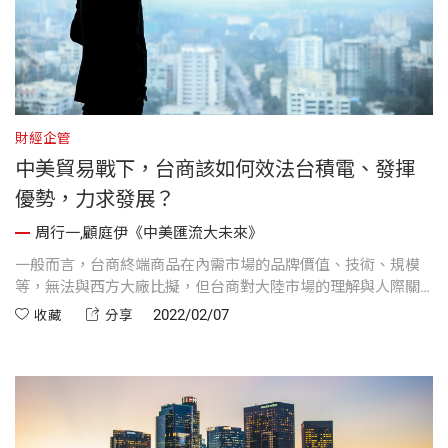
財經企管
中美貿易戰下，台商該如何效法台積電、發揮
優勢，力求發展？
周行一,顧庭伊《中美匯流大未來》
一般而言，台商終端商品在內需市場的品牌價值、技術、規模
等，無法與西方大廠比擬，但台商對大陸市場的理解與人際關
係具特殊優勢。
2022/02/07
收藏
分享