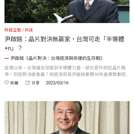
財經企管
科技
尹啟銘：晶片對決無贏家，台灣可走「半導體
+n」？
尹啟銘《晶片對決：台灣經濟與命運的生存戰》
疫情以來，台灣讓全球看到半導體力量，卻也意外掀起晶片戰
爭。到底對決誰會贏？前經濟部長尹啟銘累積30年產業擘劃經
驗，本週將發表新書《晶片對決：台灣經濟與命運的生存
2023/03/16
收藏
分享
戰》，解密台積電從當初張忠謀創立至今茁壯卻面臨的眾多挑
戰。他的獨家解讀，帶來截然不同視野。