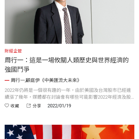
財經企管
周行一：這是一場攸關人類歷史與世界經濟的
強國鬥爭
周行一,顧庭伊《中美匯流大未來》
2022年仍將是一個很有趣的一年，由於美國及台灣股市已經連
續漲了幾年，媒體都在討論會有哪些可能影響2022年經濟及股
市的風險，而中美關係是大家關心的重中之重。
2022/01/19
收藏
分享