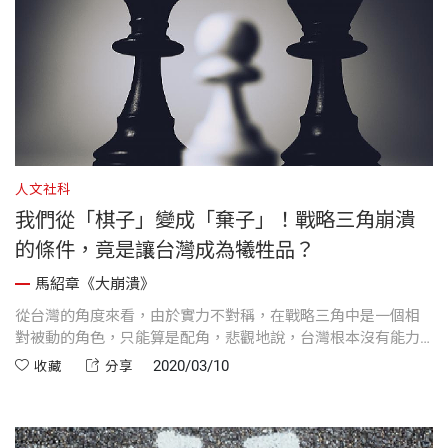
人文社科
我們從「棋子」變成「棄子」！戰略三角崩潰
的條件，竟是讓台灣成為犧牲品？
馬紹章《大崩潰》
從台灣的角度來看，由於實力不對稱，在戰略三角中是一個相
對被動的角色，只能算是配角，悲觀地說，台灣根本沒有能力
扭轉戰略三角最終的崩潰。
2020/03/10
收藏
分享