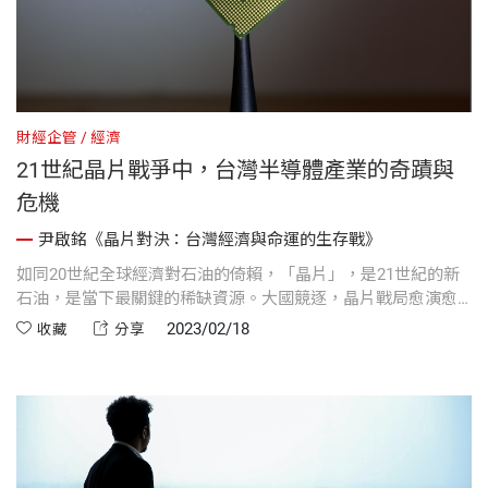
財經企管
經濟
21世紀晶片戰爭中，台灣半導體產業的奇蹟與
危機
尹啟銘《晶片對決：台灣經濟與命運的生存戰》
如同20世紀全球經濟對石油的倚賴，「晶片」，是21世紀的新
石油，是當下最關鍵的稀缺資源。大國競逐，晶片戰局愈演愈
烈，國際間對台灣半導體產業相關負面的言論，其產生的影響
2023/02/18
收藏
分享
可能是多方面的，包括國外顧客轉單或尋求次供應商、企業出
走、外資減少等。尹啟銘於《晶片對決》自序中分享：「美國
掀起的全球半導體產業動亂方殷，我卻看到了一場沒有贏家的
對決。」