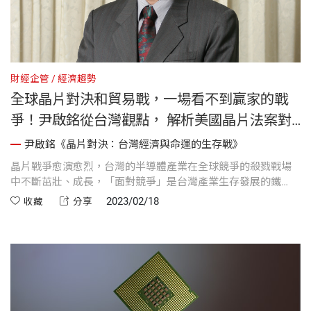
財經企管
經濟趨勢
全球晶片對決和貿易戰，一場看不到贏家的戰
爭！尹啟銘從台灣觀點， 解析美國晶片法案對
台灣經濟與國力的影響
尹啟銘《晶片對決：台灣經濟與命運的生存戰》
晶片戰爭愈演愈烈，台灣的半導體產業在全球競爭的殺戮戰場
中不斷茁壯、成長，「面對競爭」是台灣產業生存發展的鐵
律。在全球變局中，尹啟銘新書《晶片對決》，是第一本從台
2023/02/18
收藏
分享
灣觀點，解析美國晶片法案對台灣經濟與國力的深遠影響，同
時也是詳盡解析全球半導體競爭和貿易戰最具系統的一本書！
以下為《晶片對決》自序。