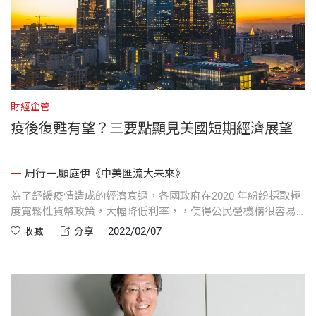
財經企管
疫後復甦有望？三要點顯見美國短期經濟展望
周行一,顧庭伊《中美匯流大未來》
為了舒緩疫情造成的經濟衰退，各國政府在2020 年紛紛採取極
度寬鬆性貨幣政策，大幅降低利率，，使得公民營機構很容易
發債取得資金，造成許多該倒閉的企業苟延殘喘，變成了殭屍
2022/02/07
收藏
分享
企業。