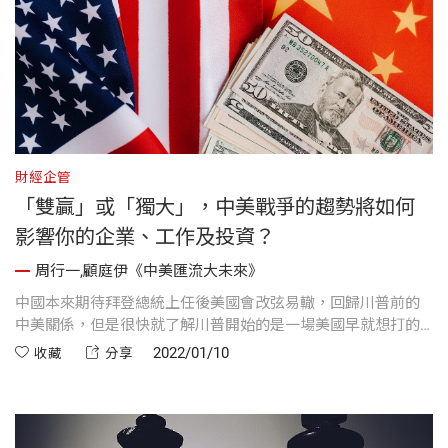
財經企管
「雙贏」或「獨大」，中美戰爭的趨勢將如何
影響你的企業、工作及投資？
周行一,顧庭伊《中美匯流大未來》
中國本來期待拜登總統上任後美國會改弦易轍，回歸川普前的
中美關係，但是很快就了解川普開始的是一場美國早就想打的
戰爭，後來的美國總統必定愈打愈烈，直到必須停手為止。
2022/01/10
收藏
分享