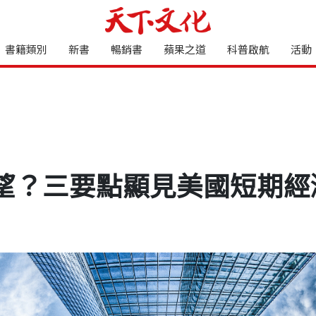
書籍類別
新書
暢銷書
蘋果之道
科普啟航
活動
望？三要點顯見美國短期經