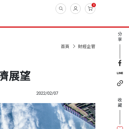
0
分
享
首頁
財經企管
濟展望
2022/02/07
收
藏