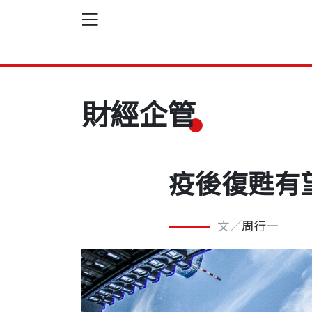
財經企管
疫後復甦有
文／
周行一