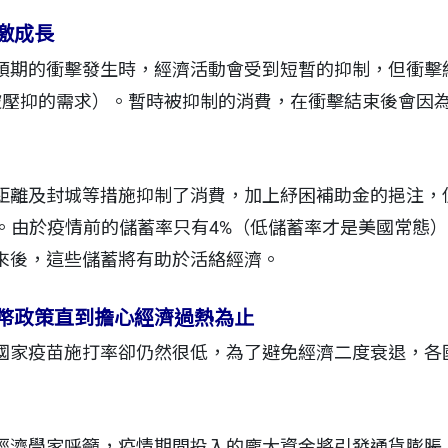
激成長
預期的衝擊發生時，經濟活動會受到短暫的抑制，但衝擊
and」（被壓抑的需求）。暫時被抑制的消費，在衝擊結束後會
距離及封城等措施抑制了消費，加上紓困補助金的挹注，
形。由於疫情前的儲蓄率只有4%（低儲蓄率才是美國常態
來後，這些儲蓄將有助於活絡經濟。
幣政策直到擔心經濟過熱為止
國家疫苗施打率卻仍然很低，為了避免經濟二度衰退，各
經濟學家呼籲，疫情期間投入的龐大資金將引發通貨膨脹，