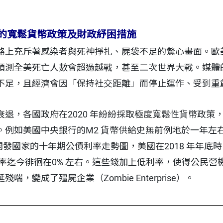
的寬鬆貨幣政策及財政紓困措施
路上充斥著感染者與死神掙扎、屍袋不足的驚心畫面。歐
預測全美死亡人數會超過越戰，甚至二次世界大戰。媒體
不足，且經濟會因「保持社交距離」而停止運作、受到重
退，各國政府在2020 年紛紛採取極度寬鬆性貨幣政策
例如美國中央銀行的M2 貨幣供給史無前例地於一年左右
發國家的十年期公債利率走勢圖，美國在2018 年年底時曾高
款利率迄今徘徊在0% 左右。這些錢加上低利率，使得公民
，變成了殭屍企業（Zombie Enterprise）。