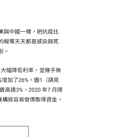
美與中國一樣，把抗疫比
的報導天天都是感染與死
創。
，大幅降低利率，並幾乎無
增加了26%。圖1（請見
達3%，2020 年7 月降
營機構很容易發債取得資金，